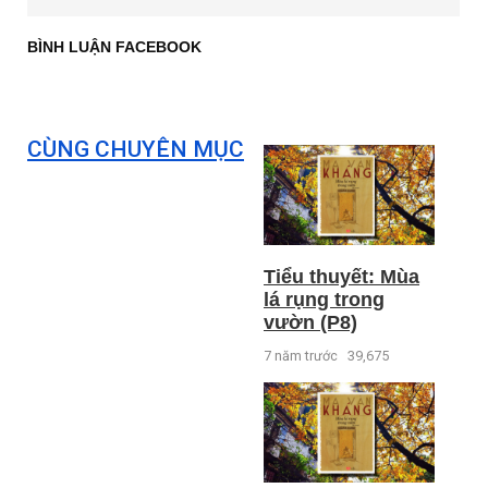
BÌNH LUẬN FACEBOOK
CÙNG CHUYÊN MỤC
Tiểu thuyết: Mùa
lá rụng trong
vườn (P8)
7 năm trước
39,675