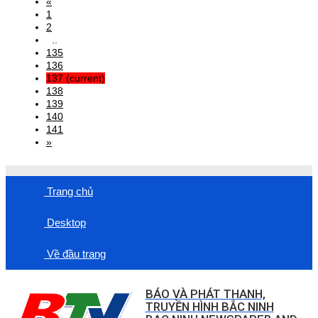
«
1
2
..
135
136
137
(current)
138
139
140
141
»
Trang chủ
Desktop
Về đầu trang
BÁO VÀ PHÁT THANH,
TRUYỀN HÌNH BẮC NINH