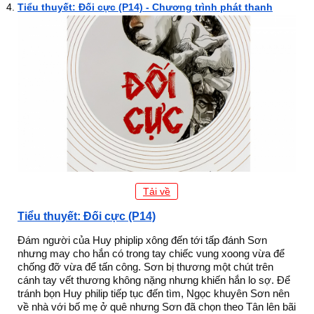
Tiểu thuyết: Đối cực (P14) - Chương trình phát thanh
Tải về
Tiểu thuyết: Đối cực (P14)
Đám người của Huy phiplip xông đến tới tấp đánh Sơn
nhưng may cho hắn có trong tay chiếc vung xoong vừa để
chống đỡ vừa để tấn công. Sơn bị thương một chút trên
cánh tay vết thương không nặng nhưng khiến hắn lo sợ. Để
tránh bọn Huy philip tiếp tục đến tìm, Ngọc khuyên Sơn nên
về nhà với bố mẹ ở quê nhưng Sơn đã chọn theo Tân lên bãi