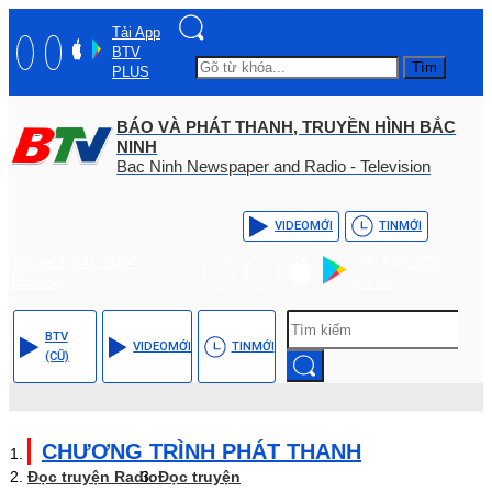
Tải App
BTV
Tìm
PLUS
BÁO VÀ PHÁT THANH, TRUYỀN HÌNH BẮC
NINH
Bac Ninh Newspaper and Radio - Television
VIDEO
MỚI
TIN
MỚI
Hotline: (+84) - 0204 -
Tải App BTV
3555568
PLUS
BTV
VIDEO
MỚI
TIN
MỚI
(CŨ)
CHƯƠNG TRÌNH PHÁT THANH
Đọc truyện Radio
Đọc truyện