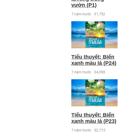
vườn (P1)
7 năm trước
31,732
Tiểu thuyết: Biển
xanh màu lá (P24)
7 năm trước
34,093
Tiểu thuyết: Biển
xanh màu lá (P23)
7 năm trước
32,715