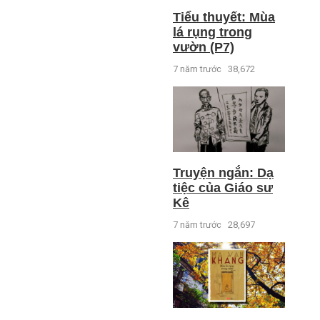
Tiểu thuyết: Mùa
lá rụng trong
vườn (P7)
7 năm trước
38,672
Truyện ngắn: Dạ
tiệc của Giáo sư
Kê
7 năm trước
28,697