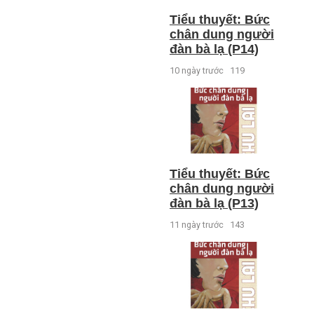
Tiểu thuyết: Bức
chân dung người
đàn bà lạ (P14)
10 ngày trước
119
Tiểu thuyết: Bức
chân dung người
đàn bà lạ (P13)
11 ngày trước
143