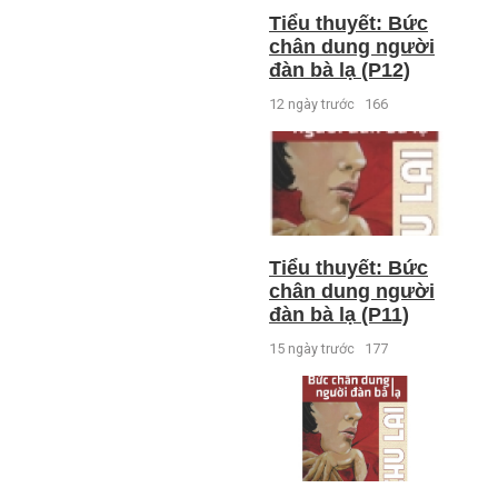
Tiểu thuyết: Bức
chân dung người
đàn bà lạ (P12)
12 ngày trước
166
Tiểu thuyết: Bức
chân dung người
đàn bà lạ (P11)
15 ngày trước
177