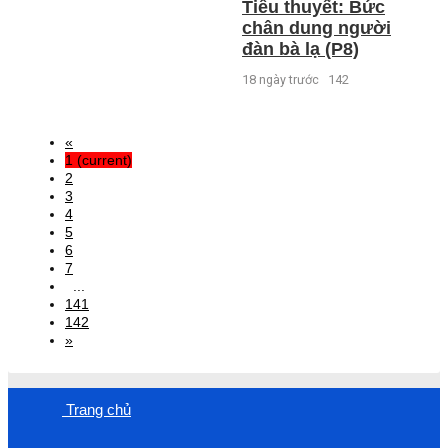
Tiểu thuyết: Bức
chân dung người
đàn bà lạ (P8)
18 ngày trước
142
«
1
(current)
2
3
4
5
6
7
...
141
142
»
Trang chủ