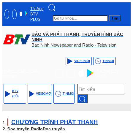
Tải App
BTV
Tìm
PLUS
BÁO VÀ PHÁT THANH, TRUYỀN HÌNH BẮC
NINH
Bac Ninh Newspaper and Radio - Television
VIDEO
MỚI
TIN
MỚI
Hotline: (+84) - 0204 -
Tải App BTV
3555568
PLUS
BTV
VIDEO
MỚI
TIN
MỚI
(CŨ)
CHƯƠNG TRÌNH PHÁT THANH
Đọc truyện Radio
Đọc truyện