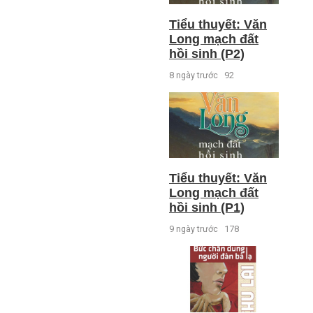
Tiểu thuyết: Văn
Long mạch đất
hồi sinh (P2)
8 ngày trước
92
Tiểu thuyết: Văn
Long mạch đất
hồi sinh (P1)
9 ngày trước
178