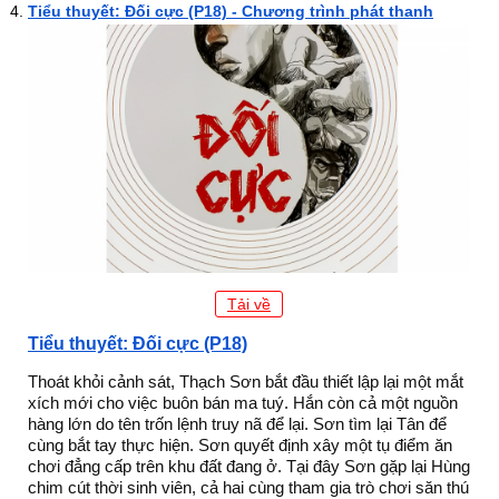
Tiểu thuyết: Đối cực (P18) - Chương trình phát thanh
Tải về
Tiểu thuyết: Đối cực (P18)
Thoát khỏi cảnh sát, Thạch Sơn bắt đầu thiết lập lại một mắt
xích mới cho việc buôn bán ma tuý. Hắn còn cả một nguồn
hàng lớn do tên trốn lệnh truy nã để lại. Sơn tìm lại Tân để
cùng bắt tay thực hiện. Sơn quyết định xây một tụ điểm ăn
chơi đẳng cấp trên khu đất đang ở. Tại đây Sơn gặp lại Hùng
chim cút thời sinh viên, cả hai cùng tham gia trò chơi săn thú