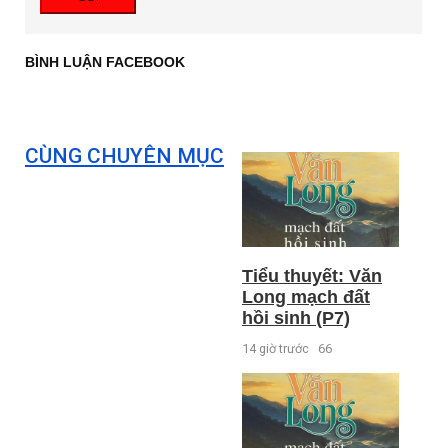
BÌNH LUẬN FACEBOOK
CÙNG CHUYÊN MỤC
Tiểu thuyết: Văn
Long mạch đất
hồi sinh (P7)
14 giờ trước
66