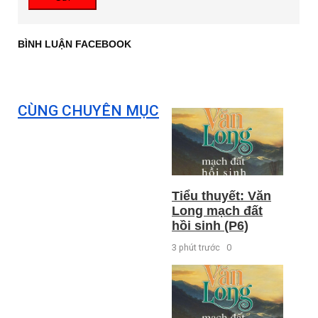
BÌNH LUẬN FACEBOOK
CÙNG CHUYÊN MỤC
Tiểu thuyết: Văn
Long mạch đất
hồi sinh (P6)
3 phút trước
0