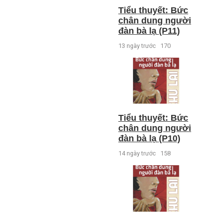
Tiểu thuyết: Bức
chân dung người
đàn bà lạ (P11)
13 ngày trước
170
Tiểu thuyết: Bức
chân dung người
đàn bà lạ (P10)
14 ngày trước
158