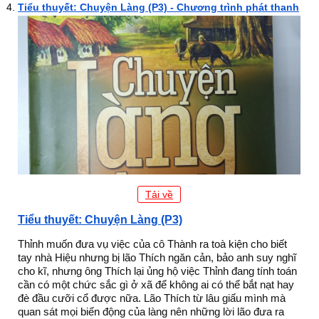
Tiểu thuyết: Chuyện Làng (P3) - Chương trình phát thanh
Tải về
Tiểu thuyết: Chuyện Làng (P3)
Thỉnh muốn đưa vụ việc của cô Thành ra toà kiện cho biết
tay nhà Hiệu nhưng bị lão Thích ngăn cản, bảo anh suy nghĩ
cho kĩ, nhưng ông Thích lại ủng hộ việc Thỉnh đang tính toán
cần có một chức sắc gì ở xã để không ai có thể bắt nạt hay
đè đầu cưỡi cổ được nữa. Lão Thích từ lâu giấu mình mà
quan sát mọi biến động của làng nên những lời lão đưa ra