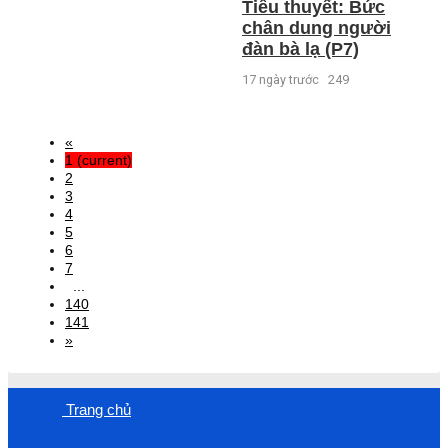
Tiểu thuyết: Bức
chân dung người
đàn bà lạ (P7)
17 ngày trước
249
«
1
(current)
2
3
4
5
6
7
...
140
141
»
Trang chủ