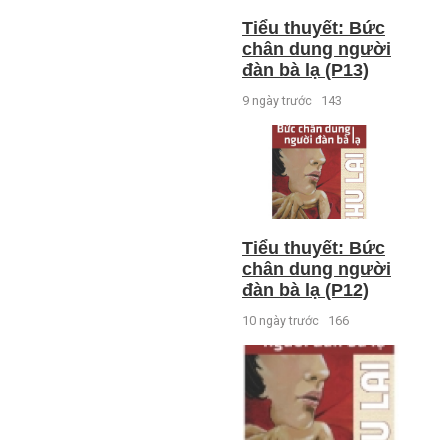
Tiểu thuyết: Bức
chân dung người
đàn bà lạ (P13)
9 ngày trước
143
Tiểu thuyết: Bức
chân dung người
đàn bà lạ (P12)
10 ngày trước
166