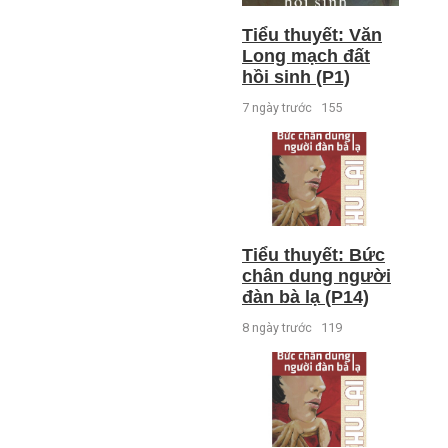
Tiểu thuyết: Văn
Long mạch đất
hồi sinh (P1)
7 ngày trước
155
Tiểu thuyết: Bức
chân dung người
đàn bà lạ (P14)
8 ngày trước
119