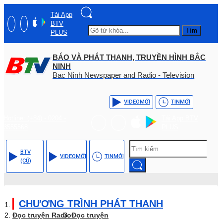
Tải App
BTV
Tìm
PLUS
BÁO VÀ PHÁT THANH, TRUYỀN HÌNH BẮC
NINH
Bac Ninh Newspaper and Radio - Television
VIDEO
MỚI
TIN
MỚI
Hotline: (+84) - 0204 -
Tải App BTV
3555568
PLUS
BTV
VIDEO
MỚI
TIN
MỚI
(CŨ)
CHƯƠNG TRÌNH PHÁT THANH
Đọc truyện Radio
Đọc truyện