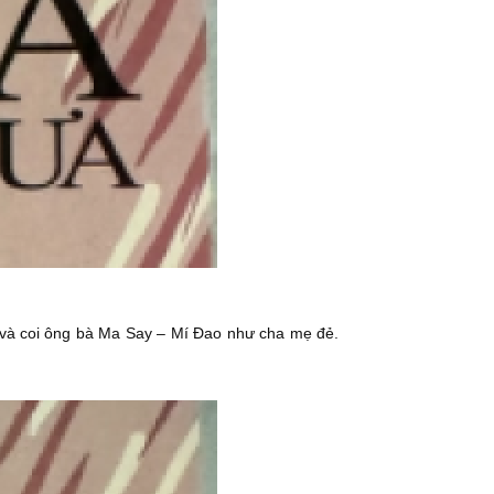
g và coi ông bà Ma Say – Mí Đao như cha mẹ đẻ.