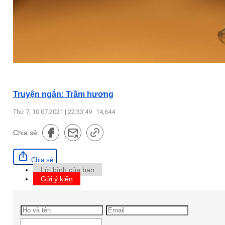
Truyện ngắn: Trầm hương
Thứ 7, 10.07.2021 | 22:33:49
14,644
Chia sẻ
Chia sẻ
Lời bình của bạn
Gửi ý kiến