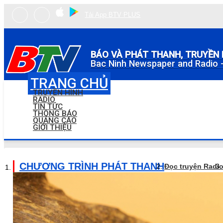
Tải App BTV PLUS
BÁO VÀ PHÁT THANH, TRUYỀN 
Bac Ninh Newspaper and Radio -
TRANG CHỦ
TRUYỀN HÌNH
RADIO
TIN TỨC
THÔNG BÁO
QUẢNG CÁO
GIỚI THIỆU
CHƯƠNG TRÌNH PHÁT THANH
Đọc truyện Radi