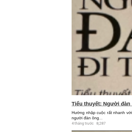
Tiểu thuyết: Người đàn 
Hường nhập cuộc rất nhanh với
người đàn ông...
4 tháng trước
8,287