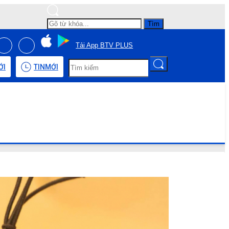
Tìm
Tải App BTV PLUS
ỚI
TIN
MỚI