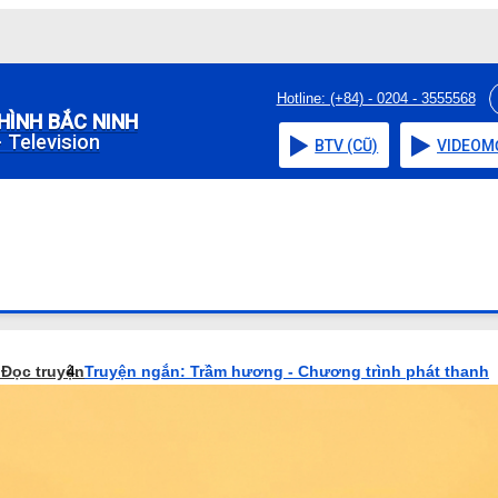
Hotline: (+84) - 0204 - 3555568
HÌNH BẮC NINH
 Television
BTV (CŨ)
VIDEO
M
o
Đọc truyện
Truyện ngắn: Trầm hương - Chương trình phát thanh