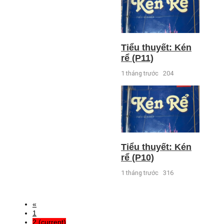
Tiểu thuyết: Kén
rể (P11)
1 tháng trước
204
Tiểu thuyết: Kén
rể (P10)
1 tháng trước
316
«
1
2
(current)