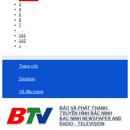
3
4
5
6
7
...
141
142
»
Trang chủ
Desktop
Về đầu trang
BÁO VÀ PHÁT THANH,
TRUYỀN HÌNH BẮC NINH
BAC NINH NEWSPAPER AND
RADIO - TELEVISION