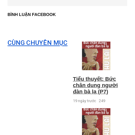
BÌNH LUẬN FACEBOOK
CÙNG CHUYÊN MỤC
Tiểu thuyết: Bức
chân dung người
đàn bà lạ (P7)
19 ngày trước
249