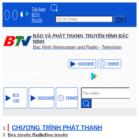
Tải App
BTV
Tìm
PLUS
BÁO VÀ PHÁT THANH, TRUYỀN HÌNH BẮC
NINH
Bac Ninh Newspaper and Radio - Television
VIDEO
MỚI
TIN
MỚI
Hotline: (+84) - 0204 -
Tải App BTV
3555568
PLUS
BTV
VIDEO
MỚI
TIN
MỚI
(CŨ)
CHƯƠNG TRÌNH PHÁT THANH
Đọc truyện Radio
Đọc truyện