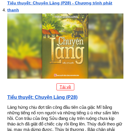
Tiểu thuyết: Chuyện Làng (P28) - Chương trình phát
thanh
Tải về
Tiểu thuyết: Chuyện Làng (P28)
Làng hứng chịu đợt tấn công đầu tiên của giặc Mĩ bằng
những tiếng nổ rợn người và những tiếng ù ù như sấm liên
hồi. Con trâu của ông Sửu đang cày trên ruộng chưa kịp
tháo ách đã giật đổ chiếc cày rồi lồng lên. Thùy đuổi theo giữ
lại, may mà dừng được. Thùy bị thương . Băp chân phải