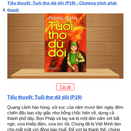
Tiểu thuyết: Tuổi thơ dữ dội (P19) - Chương trình phát
thanh
Tải về
Tiểu thuyết: Tuổi thơ dữ dội (P19)
Quang cảnh hào hùng, sôi sục của năm mươi lăm ngày đêm
chiến đấu bao vây giặc như bỗng chốc hiện về, dựng cả
thành phố dậy. Bọn Pháp và tay sai bị một đòn sấm sét bất
ngờ, vừa khiếp đảm, vừa tức tối. Chúng đã bị Việt Minh làm
cho mất mặt với đồng bào Huế. Để vớt lại thanh thế, chúng