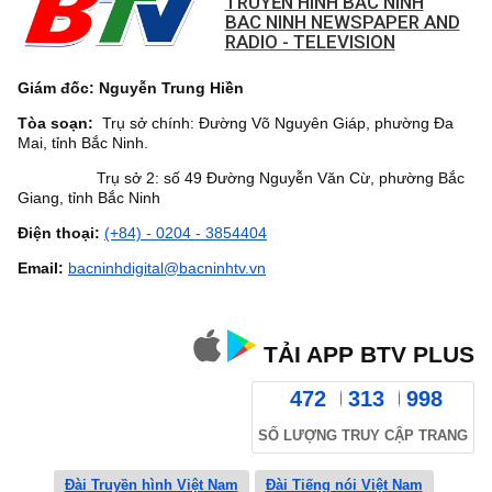
TRUYỀN HÌNH BẮC NINH
BAC NINH NEWSPAPER AND
RADIO - TELEVISION
Giám đốc: Nguyễn Trung Hiền
Tòa soạn:
Trụ sở chính: Đường Võ Nguyên Giáp, phường Đa
Mai, tỉnh Bắc Ninh.
Trụ sở 2: số 49 Đường Nguyễn Văn Cừ, phường Bắc
Giang, tỉnh Bắc Ninh
Điện thoại:
(+84) - 0204 - 3854404
Email:
bacninhdigital@bacninhtv.vn
TẢI APP BTV PLUS
472
313
998
SỐ LƯỢNG TRUY CẬP TRANG
Đài Truyền hình Việt Nam
Đài Tiếng nói Việt Nam