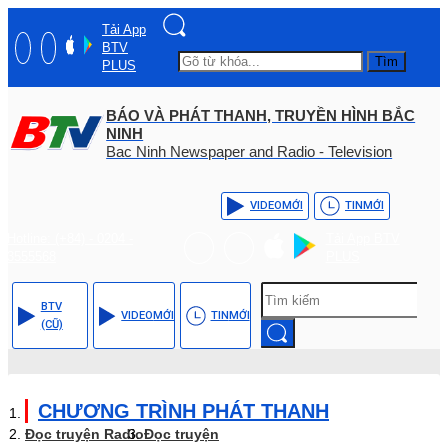
Tải App
BTV
Tìm
PLUS
BÁO VÀ PHÁT THANH, TRUYỀN HÌNH BẮC
NINH
Bac Ninh Newspaper and Radio - Television
VIDEO
MỚI
TIN
MỚI
Hotline: (+84) - 0204 -
Tải App BTV
3555568
PLUS
BTV
VIDEO
MỚI
TIN
MỚI
(CŨ)
CHƯƠNG TRÌNH PHÁT THANH
Đọc truyện Radio
Đọc truyện