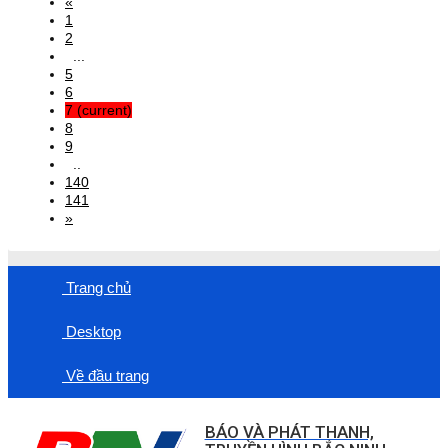
«
1
2
...
5
6
7
(current)
8
9
..
140
141
»
Trang chủ
Desktop
Về đầu trang
BÁO VÀ PHÁT THANH,