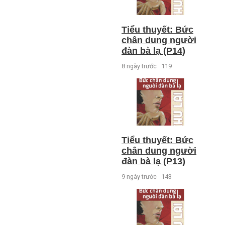
Tiểu thuyết: Bức
chân dung người
đàn bà lạ (P14)
8 ngày trước
119
Tiểu thuyết: Bức
chân dung người
đàn bà lạ (P13)
9 ngày trước
143