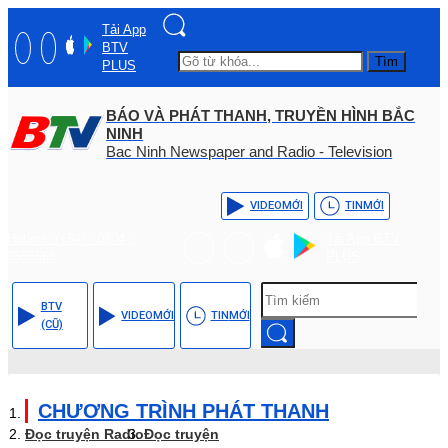
Tải App
BTV
Tìm
PLUS
BÁO VÀ PHÁT THANH, TRUYỀN HÌNH BẮC
NINH
Bac Ninh Newspaper and Radio - Television
VIDEO
MỚI
TIN
MỚI
Hotline: (+84) - 0204 -
Tải App BTV
3555568
PLUS
BTV
VIDEO
MỚI
TIN
MỚI
(CŨ)
CHƯƠNG TRÌNH PHÁT THANH
Đọc truyện Radio
Đọc truyện