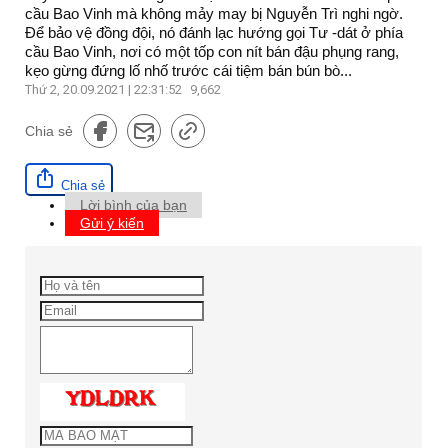
cầu Bao Vinh mà không mảy may bị Nguyễn Trì nghi ngờ.
Để bảo vệ đồng đội, nó đánh lạc hướng gọi Tư -dát ở phía
cầu Bao Vinh, nơi có một tốp con nít bán đậu phụng rang,
kẹo gừng đứng lố nhố trước cái tiệm bán bún bò...
Thứ 2, 20.09.2021 | 22:31:52
9,662
Chia sẻ
Chia sẻ
Lời bình của bạn
Gửi ý kiến