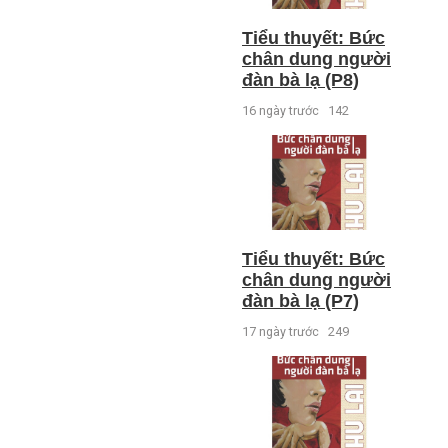
Tiểu thuyết: Bức
chân dung người
đàn bà lạ (P8)
16 ngày trước
142
Tiểu thuyết: Bức
chân dung người
đàn bà lạ (P7)
17 ngày trước
249