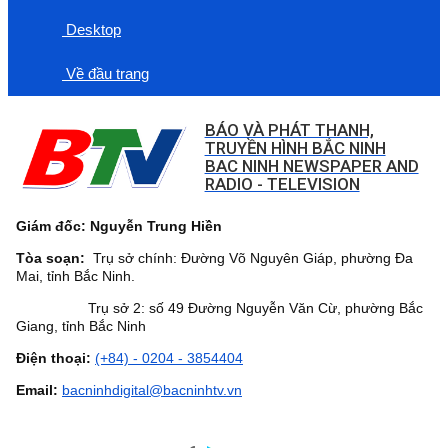
Desktop
Về đầu trang
BÁO VÀ PHÁT THANH,
TRUYỀN HÌNH BẮC NINH
BAC NINH NEWSPAPER AND
RADIO - TELEVISION
Giám đốc: Nguyễn Trung Hiền
Tòa soạn:
Trụ sở chính: Đường Võ Nguyên Giáp, phường Đa
Mai, tỉnh Bắc Ninh.
Trụ sở 2: số 49 Đường Nguyễn Văn Cừ, phường Bắc
Giang, tỉnh Bắc Ninh
Điện thoại:
(+84) - 0204 - 3854404
Email:
bacninhdigital@bacninhtv.vn