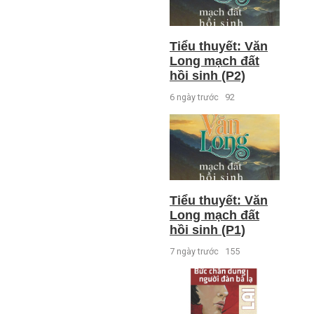
Tiểu thuyết: Văn
Long mạch đất
hồi sinh (P2)
6 ngày trước
92
Tiểu thuyết: Văn
Long mạch đất
hồi sinh (P1)
7 ngày trước
155