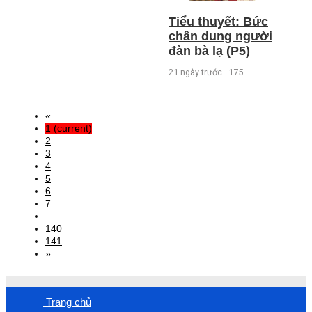
Tiểu thuyết: Bức
chân dung người
đàn bà lạ (P5)
21 ngày trước
175
«
1
(current)
2
3
4
5
6
7
...
140
141
»
Trang chủ