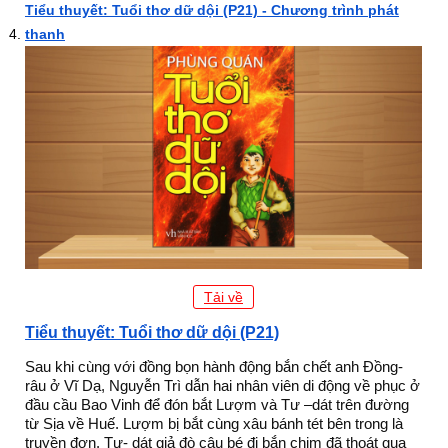
Tiểu thuyết: Tuổi thơ dữ dội (P21) - Chương trình phát
thanh
Tải về
Tiểu thuyết: Tuổi thơ dữ dội (P21)
Sau khi cùng với đồng bọn hành động bắn chết anh Đồng-
râu ở Vĩ Dạ, Nguyễn Trì dẫn hai nhân viên di động về phục ở
đầu cầu Bao Vinh để đón bắt Lượm và Tư –dát trên đường
từ Sịa về Huế. Lượm bị bắt cùng xâu bánh tét bên trong là
truyền đơn. Tư- dát giả đò cậu bé đi bắn chim đã thoát qua