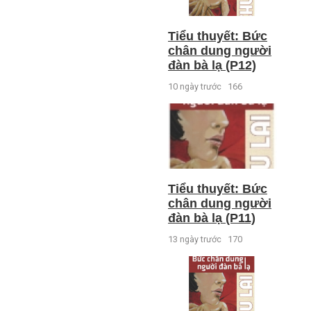
Tiểu thuyết: Bức
chân dung người
đàn bà lạ (P12)
10 ngày trước
166
Tiểu thuyết: Bức
chân dung người
đàn bà lạ (P11)
13 ngày trước
170