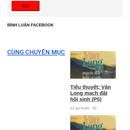
Gửi
BÌNH LUẬN FACEBOOK
CÙNG CHUYÊN MỤC
Tiểu thuyết: Văn
Long mạch đất
hồi sinh (P5)
22 giờ trước
50