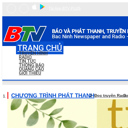
Tải App BTV PLUS
BÁO VÀ PHÁT THANH, TRUYỀN 
Bac Ninh Newspaper and Radio -
TRANG CHỦ
TRUYỀN HÌNH
RADIO
TIN TỨC
THÔNG BÁO
QUẢNG CÁO
GIỚI THIỆU
CHƯƠNG TRÌNH PHÁT THANH
Đọc truyện Radi