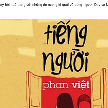
gày hội hoá trang với những ấn tượng kì quái về dòng người, Duy và