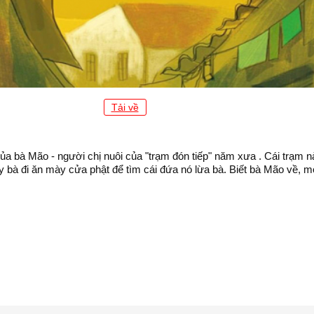
Tải về
ủa bà Mão - người chị nuôi của "trạm đón tiếp" năm xưa . Cái trạm nà
nay bà đi ăn mày cửa phật để tìm cái đứa nó lừa bà. Biết bà Mão về, 