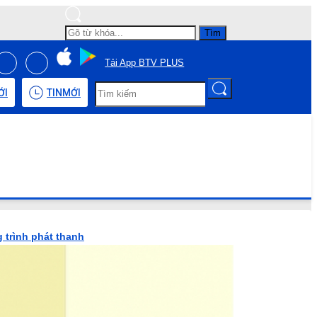
Tìm
Tải App BTV PLUS
ỚI
TIN
MỚI
 trình phát thanh