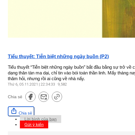
Tiểu thuyết: Tiễn biệt những ngày buồn (P2)
Tiểu thuyết “Tiễn biệt những ngày buồn” bắt đầu bằng sự trở về c
dạng thân tàn ma dại, chỉ tin vào bói toán thần linh. Mấy tháng 
thăm hỏi, nhưng rồi ai cũng về nhà nấy.
Thứ 6, 05.11.2021 | 22:34:33
9,582
Chia sẻ
Chia sẻ
Lời bình của bạn
Gửi ý kiến