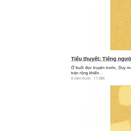
Tiểu thuyết: Tiếng ngườ
Ở buổi đọc truyện trước, Duy 
trán rộng khiến...
6 năm trước
17,586