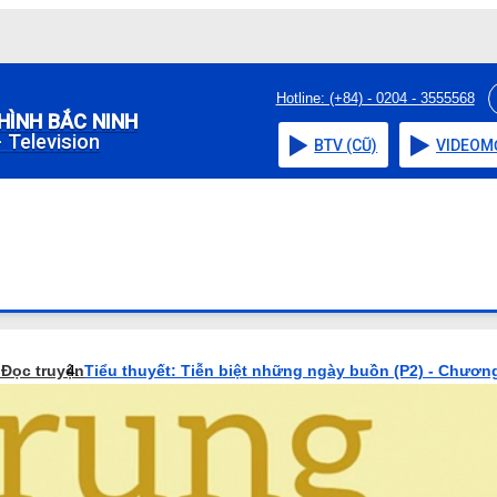
Hotline: (+84) - 0204 - 3555568
HÌNH BẮC NINH
 Television
BTV (CŨ)
VIDEO
M
o
Đọc truyện
Tiểu thuyết: Tiễn biệt những ngày buồn (P2) - Chương