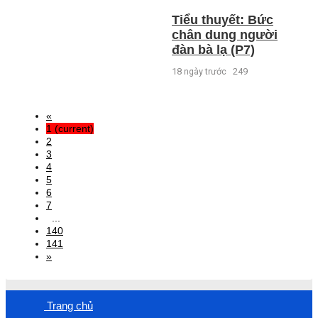
Tiểu thuyết: Bức
chân dung người
đàn bà lạ (P7)
18 ngày trước
249
«
1
(current)
2
3
4
5
6
7
...
140
141
»
Trang chủ