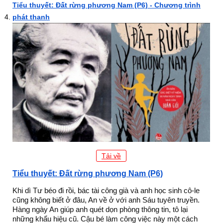
Tiểu thuyết: Đất rừng phương Nam (P6) - Chương trình
phát thanh
Tải về
Tiểu thuyết: Đất rừng phương Nam (P6)
Khi dì Tư béo đi rồi, bác tài công già và anh học sinh cô-le
cũng không biết ở đâu, An về ở với anh Sáu tuyên truyền.
Hàng ngày An giúp anh quét dọn phòng thông tin, tô lại
những khẩu hiệu cũ. Cậu bé làm công việc này một cách