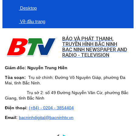
Desktop
Về đầu trang
BÁO VÀ PHÁT THANH,
TRUYỀN HÌNH BẮC NINH
BAC NINH NEWSPAPER AND
RADIO - TELEVISION
Giám đốc: Nguyễn Trung Hiền
Tòa soạn:
Trụ sở chính: Đường Võ Nguyên Giáp, phường Đa
Mai, tỉnh Bắc Ninh.
Trụ sở 2: số 49 Đường Nguyễn Văn Cừ, phường Bắc
Giang, tỉnh Bắc Ninh
Điện thoại:
(+84) - 0204 - 3854404
Email:
bacninhdigital@bacninhtv.vn