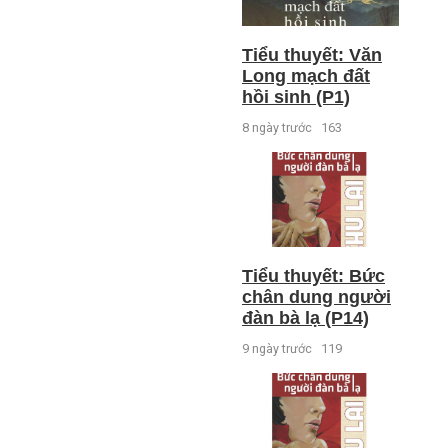
Tiểu thuyết: Văn
Long mạch đất
hồi sinh (P1)
8 ngày trước
163
Tiểu thuyết: Bức
chân dung người
đàn bà lạ (P14)
9 ngày trước
119