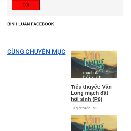
Gửi
BÌNH LUẬN FACEBOOK
CÙNG CHUYÊN MỤC
Tiểu thuyết: Văn
Long mạch đất
hồi sinh (P6)
19 giờ trước
95