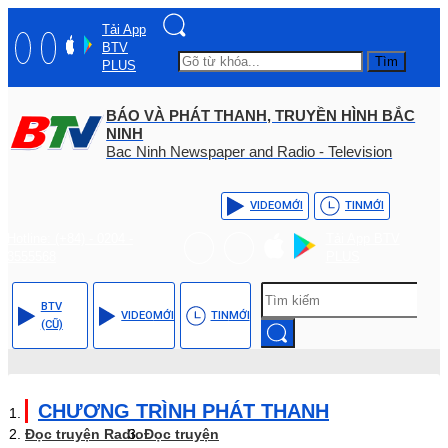
Tải App
BTV
Tìm
PLUS
BÁO VÀ PHÁT THANH, TRUYỀN HÌNH BẮC
NINH
Bac Ninh Newspaper and Radio - Television
VIDEO
MỚI
TIN
MỚI
Hotline: (+84) - 0204 -
Tải App BTV
3555568
PLUS
BTV
VIDEO
MỚI
TIN
MỚI
(CŨ)
CHƯƠNG TRÌNH PHÁT THANH
Đọc truyện Radio
Đọc truyện