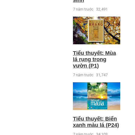
sinh
7 năm trước
32,491
Tiểu thuyết: Mùa
lá rụng trong
vườn (P1)
7 năm trước
31,747
Tiểu thuyết: Biển
xanh màu lá (P24)
7 năm trước
34,103