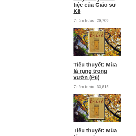
tiệc của Giáo sư
Kê
7 năm trước
28,709
Tiểu thuyết: Mùa
lá rụng trong
vườn (P6)
7 năm trước
33,815
Tiểu thuyết: Mùa