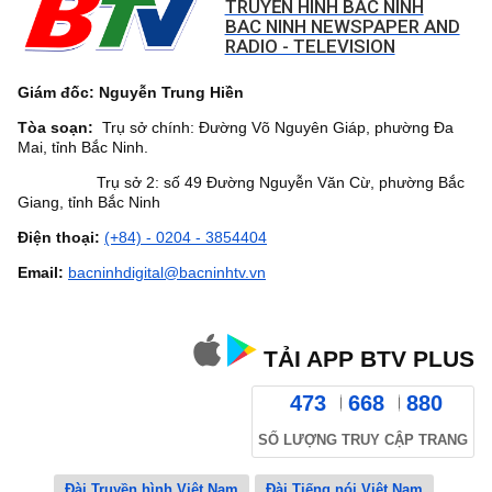
TRUYỀN HÌNH BẮC NINH
BAC NINH NEWSPAPER AND
RADIO - TELEVISION
Giám đốc: Nguyễn Trung Hiền
Tòa soạn:
Trụ sở chính: Đường Võ Nguyên Giáp, phường Đa
Mai, tỉnh Bắc Ninh.
Trụ sở 2: số 49 Đường Nguyễn Văn Cừ, phường Bắc
Giang, tỉnh Bắc Ninh
Điện thoại:
(+84) - 0204 - 3854404
Email:
bacninhdigital@bacninhtv.vn
TẢI APP BTV PLUS
473
668
880
SỐ LƯỢNG TRUY CẬP TRANG
Đài Truyền hình Việt Nam
Đài Tiếng nói Việt Nam