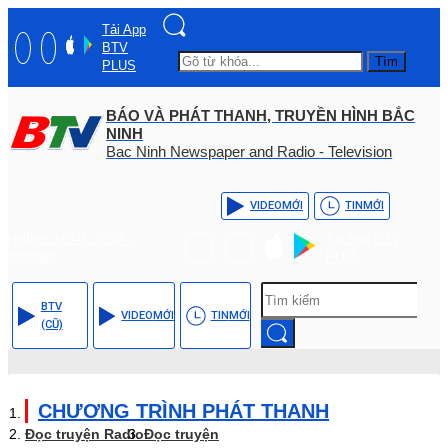
Tải App
BTV
Tìm
PLUS
BÁO VÀ PHÁT THANH, TRUYỀN HÌNH BẮC
NINH
Bac Ninh Newspaper and Radio - Television
VIDEO
MỚI
TIN
MỚI
Hotline: (+84) - 0204 -
Tải App BTV
3555568
PLUS
BTV
VIDEO
MỚI
TIN
MỚI
(CŨ)
CHƯƠNG TRÌNH PHÁT THANH
Đọc truyện Radio
Đọc truyện