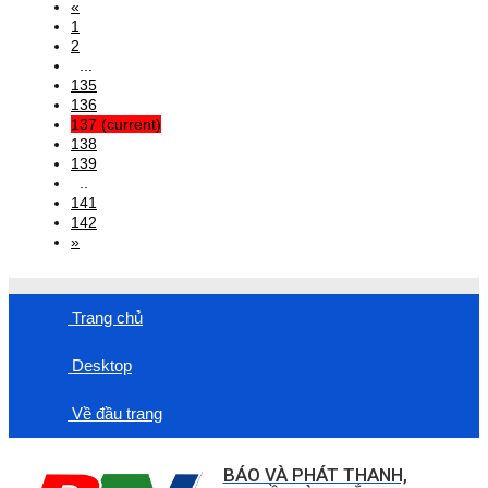
«
1
2
...
135
136
137
(current)
138
139
..
141
142
»
Trang chủ
Desktop
Về đầu trang
BÁO VÀ PHÁT THANH,