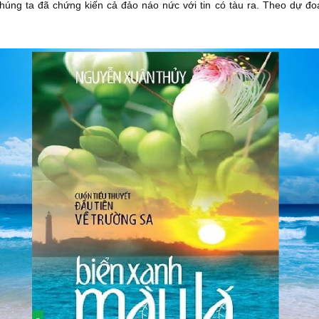
chúng ta đã chứng kiến cả đảo náo nức với tin có tàu ra. Theo dự đoá