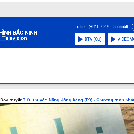
Hotline: (+84) - 0204 - 3555568
HÌNH BẮC NINH
 Television
BTV (CŨ)
VIDEO
M
o
Đọc truyện
Tiểu thuyết: Nắng đồng bằng (P9) - Chương trình phá