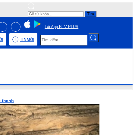
Tìm
Tải App BTV PLUS
ỚI
TIN
MỚI
t thanh