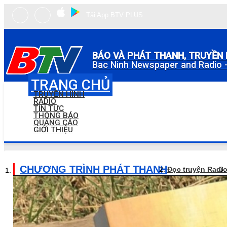
Tải App BTV PLUS
BÁO VÀ PHÁT THANH, TRUYỀN 
Bac Ninh Newspaper and Radio -
TRANG CHỦ
TRUYỀN HÌNH
RADIO
TIN TỨC
THÔNG BÁO
QUẢNG CÁO
GIỚI THIỆU
CHƯƠNG TRÌNH PHÁT THANH
Đọc truyện Radi