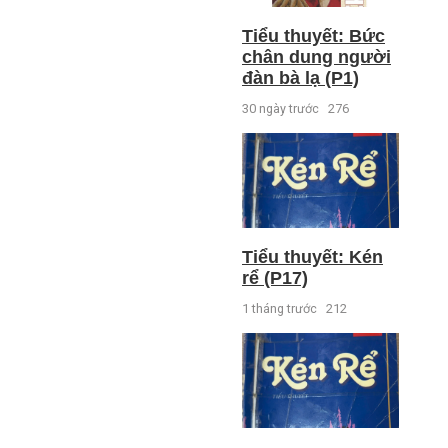
Tiểu thuyết: Bức
chân dung người
đàn bà lạ (P1)
30 ngày trước
276
Tiểu thuyết: Kén
rể (P17)
1 tháng trước
212