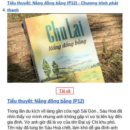
Tiểu thuyết: Nắng đồng bằng (P12) - Chương trình phát
thanh
Tải về
Tiểu thuyết: Nắng đồng bằng (P12)
Trong lần du kích về làng gần cửa ngõ Sài Gòn , Sáu Hoá đã
nhìn thấy vợ mình nhưng anh không gặp vì sợ bị liên luỵ đến
gia đình. Vợ anh giờ đã là vợ của tên Đại uý Chi khu phó.
Tên này đã tung tin Sáu Hoá chết, làm khó dễ gia đình anh