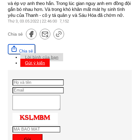
và ép vợ anh theo hắn. Trong lúc gian nguy anh em đồng đội
gắn bó nhau hơn. Và trong khó khăn mất mát hy sinh tình
yêu của Thanh - cô y tá quân y và Sáu Hóa đã chớm nở.
Thứ 3, 03.05.2022 | 22:46:00
7,152
Chia sẻ
Chia sẻ
Lời bình của bạn
Gửi ý kiến
Gửi