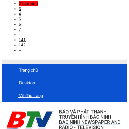
2
(current)
3
4
5
6
7
...
141
142
»
Trang chủ
Desktop
Về đầu trang
BÁO VÀ PHÁT THANH,
TRUYỀN HÌNH BẮC NINH
BAC NINH NEWSPAPER AND
RADIO - TELEVISION