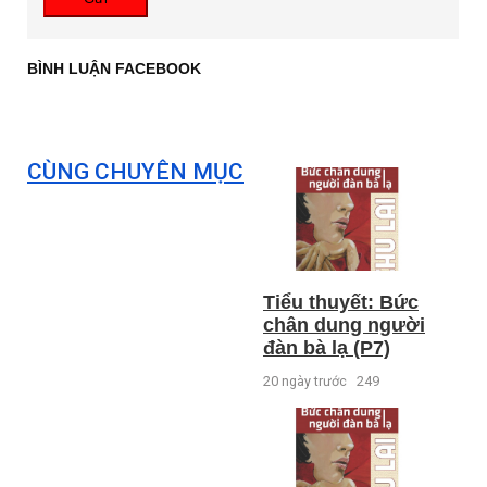
BÌNH LUẬN FACEBOOK
CÙNG CHUYÊN MỤC
Tiểu thuyết: Bức
chân dung người
đàn bà lạ (P7)
20 ngày trước
249