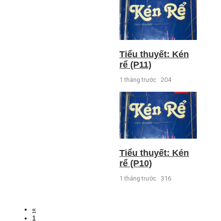
Tiểu thuyết: Kén
rể (P11)
1 tháng trước
204
Tiểu thuyết: Kén
rể (P10)
1 tháng trước
316
«
1