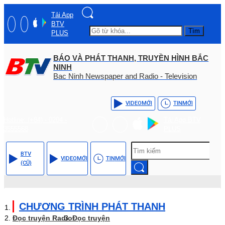
Tải App
BTV
Tìm
PLUS
BÁO VÀ PHÁT THANH, TRUYỀN HÌNH BẮC
NINH
Bac Ninh Newspaper and Radio - Television
VIDEO
MỚI
TIN
MỚI
Hotline: (+84) - 0204 -
Tải App BTV
3555568
PLUS
BTV
VIDEO
MỚI
TIN
MỚI
(CŨ)
CHƯƠNG TRÌNH PHÁT THANH
Đọc truyện Radio
Đọc truyện