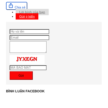
Chia sẻ
Lời bình của bạn
Gửi ý kiến
Gửi
BÌNH LUẬN FACEBOOK