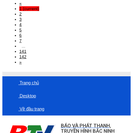
«
1
(current)
2
3
4
5
6
7
...
141
142
»
Trang chủ
Desktop
Về đầu trang
BÁO VÀ PHÁT THANH,
TRUYỀN HÌNH BẮC NINH