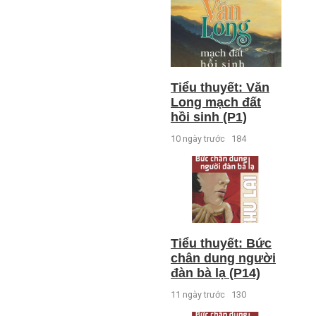
Tiểu thuyết: Văn
Long mạch đất
hồi sinh (P1)
10 ngày trước
184
Tiểu thuyết: Bức
chân dung người
đàn bà lạ (P14)
11 ngày trước
130