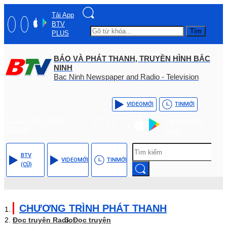
Tải App
BTV
Tìm
PLUS
BÁO VÀ PHÁT THANH, TRUYỀN HÌNH BẮC
NINH
Bac Ninh Newspaper and Radio - Television
VIDEO
MỚI
TIN
MỚI
Hotline: (+84) - 0204 -
Tải App BTV
3555568
PLUS
BTV
VIDEO
MỚI
TIN
MỚI
(CŨ)
CHƯƠNG TRÌNH PHÁT THANH
Đọc truyện Radio
Đọc truyện