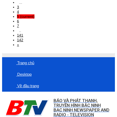
...
3
4
5
(current)
6
7
..
141
142
»
Trang chủ
Desktop
Về đầu trang
BÁO VÀ PHÁT THANH,
TRUYỀN HÌNH BẮC NINH
BAC NINH NEWSPAPER AND
RADIO - TELEVISION