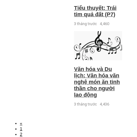
Tiểu thuyết: Trái
tim quả đất (P7)
3 tháng trước
4,460
Văn hóa và Du
lịch: Văn hóa văn
nghệ món ăn tinh
thần cho người
lao động
3 tháng trước
4,436
«
1
2