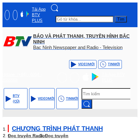
Tải App
BTV
Tìm
PLUS
BÁO VÀ PHÁT THANH, TRUYỀN HÌNH BẮC
NINH
Bac Ninh Newspaper and Radio - Television
VIDEO
MỚI
TIN
MỚI
Hotline: (+84) - 0204 -
Tải App BTV
3555568
PLUS
BTV
VIDEO
MỚI
TIN
MỚI
(CŨ)
CHƯƠNG TRÌNH PHÁT THANH
Đọc truyện Radio
Đọc truyện