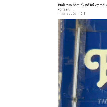
Buổi trưa hôm ấy nể bố vợ mải 
vợ giận,...
1 tháng trước
1,013