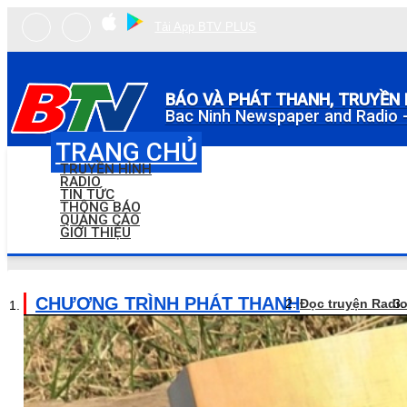
Tải App BTV PLUS
BÁO VÀ PHÁT THANH, TRUYỀN 
Bac Ninh Newspaper and Radio -
TRANG CHỦ
TRUYỀN HÌNH
RADIO
TIN TỨC
THÔNG BÁO
QUẢNG CÁO
GIỚI THIỆU
CHƯƠNG TRÌNH PHÁT THANH
Đọc truyện Radi