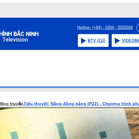
Hotline: (+84) - 0204 - 3555568
HÌNH BẮC NINH
 Television
BTV (CŨ)
VIDEO
M
o
Đọc truyện
Tiểu thuyết: Nắng đồng bằng (P22) - Chương trình ph