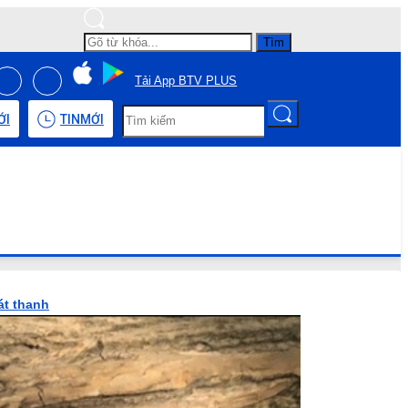
Tìm
Tải App BTV PLUS
ỚI
TIN
MỚI
át thanh