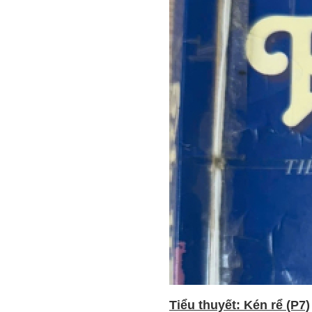
Tiểu thuyết: Kén rể (P7)