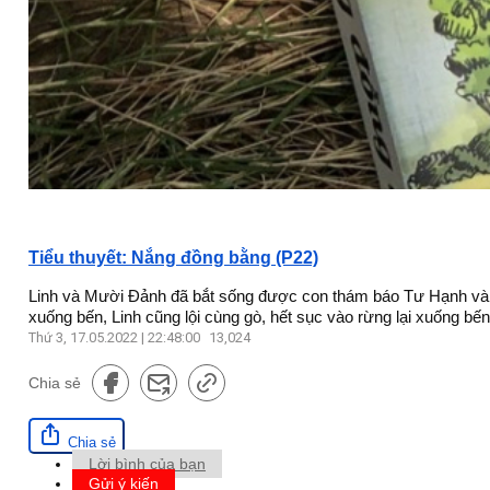
Tiểu thuyết: Nắng đồng bằng (P22)
Linh và Mười Đảnh đã bắt sống được con thám báo Tư Hạnh và gi
xuống bến, Linh cũng lội cùng gò, hết sục vào rừng lại xuống bế
Thứ 3, 17.05.2022 | 22:48:00
13,024
Chia sẻ
Chia sẻ
Lời bình của bạn
Gửi ý kiến