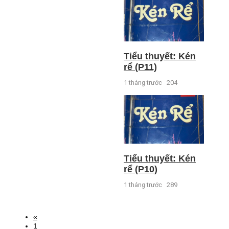
Tiểu thuyết: Kén
rể (P11)
1 tháng trước
204
Tiểu thuyết: Kén
rể (P10)
1 tháng trước
289
«
1