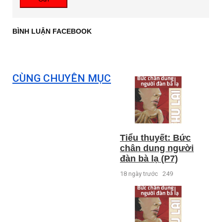
BÌNH LUẬN FACEBOOK
CÙNG CHUYÊN MỤC
Tiểu thuyết: Bức
chân dung người
đàn bà lạ (P7)
18 ngày trước
249