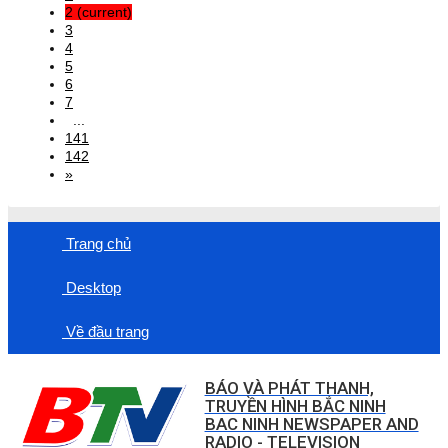
2
(current)
3
4
5
6
7
...
141
142
»
Trang chủ
Desktop
Về đầu trang
BÁO VÀ PHÁT THANH,
TRUYỀN HÌNH BẮC NINH
BAC NINH NEWSPAPER AND
RADIO - TELEVISION