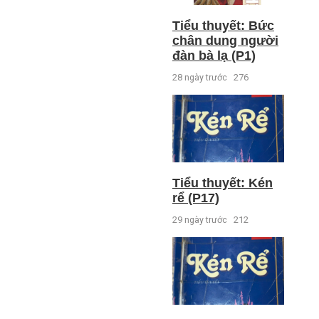
Tiểu thuyết: Bức
chân dung người
đàn bà lạ (P1)
28 ngày trước
276
Tiểu thuyết: Kén
rể (P17)
29 ngày trước
212