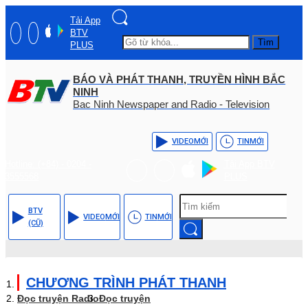
Tải App
BTV
Tìm
PLUS
BÁO VÀ PHÁT THANH, TRUYỀN HÌNH BẮC
NINH
Bac Ninh Newspaper and Radio - Television
VIDEO
MỚI
TIN
MỚI
Hotline: (+84) - 0204 -
Tải App BTV
3555568
PLUS
BTV
VIDEO
MỚI
TIN
MỚI
(CŨ)
CHƯƠNG TRÌNH PHÁT THANH
Đọc truyện Radio
Đọc truyện