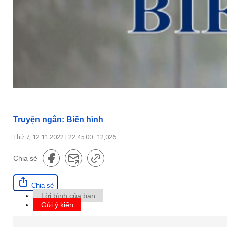
Truyện ngắn: Biến hình
Thứ 7, 12.11.2022 | 22:45:00
12,026
Chia sẻ
Chia sẻ
Lời bình của bạn
Gửi ý kiến