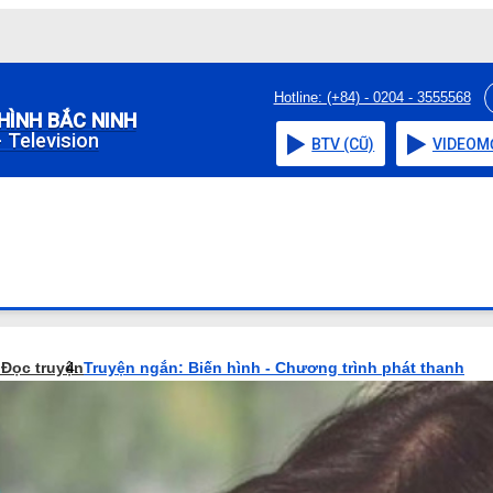
Hotline: (+84) - 0204 - 3555568
HÌNH BẮC NINH
 Television
BTV (CŨ)
VIDEO
M
o
Đọc truyện
Truyện ngắn: Biến hình - Chương trình phát thanh