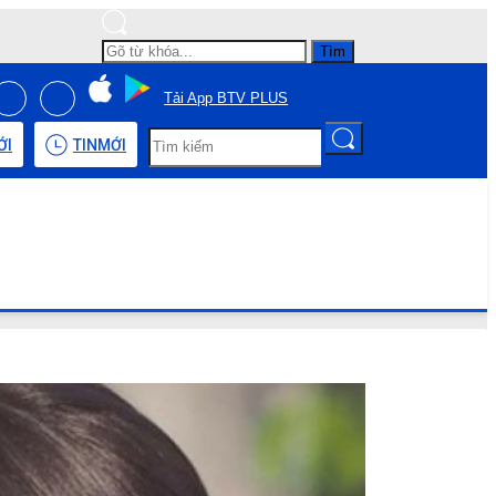
Tìm
Tải App BTV PLUS
ỚI
TIN
MỚI