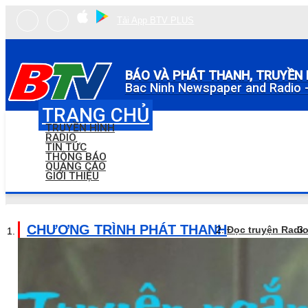
Tải App BTV PLUS
BÁO VÀ PHÁT THANH, TRUYỀN 
Bac Ninh Newspaper and Radio -
TRANG CHỦ
TRUYỀN HÌNH
RADIO
TIN TỨC
THÔNG BÁO
QUẢNG CÁO
GIỚI THIỆU
CHƯƠNG TRÌNH PHÁT THANH
Đọc truyện Radi