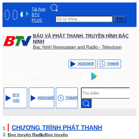
Tải App
BTV
Tìm
PLUS
BÁO VÀ PHÁT THANH, TRUYỀN HÌNH BẮC
NINH
Bac Ninh Newspaper and Radio - Television
VIDEO
MỚI
TIN
MỚI
Hotline: (+84) - 0204 -
Tải App BTV
3555568
PLUS
BTV
VIDEO
MỚI
TIN
MỚI
(CŨ)
CHƯƠNG TRÌNH PHÁT THANH
Đọc truyện Radio
Đọc truyện