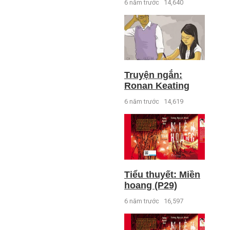
6 năm trước
14,640
Truyện ngắn:
Ronan Keating
6 năm trước
14,619
Tiểu thuyết: Miền
hoang (P29)
6 năm trước
16,597