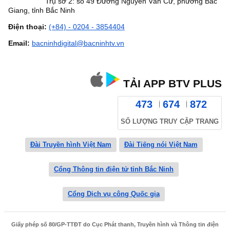
Trụ sở 2: số 49 Đường Nguyễn Văn Cừ, phường Bắc
Giang, tỉnh Bắc Ninh
Điện thoại:
(+84) - 0204 - 3854404
Email:
bacninhdigital@bacninhtv.vn
TẢI APP BTV PLUS
473
674
872
SỐ LƯỢNG TRUY CẬP TRANG
Đài Truyền hình Việt Nam
Đài Tiếng nói Việt Nam
Cổng Thông tin điện tử tỉnh Bắc Ninh
Cổng Dịch vụ công Quốc gia
Giấy phép số 80/GP-TTĐT do Cục Phát thanh, Truyền hình và Thông tin điện