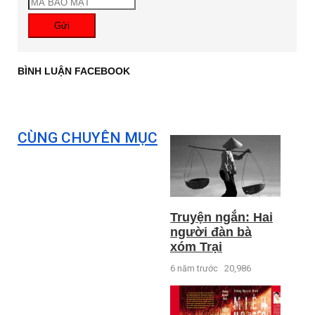
Gửi
BÌNH LUẬN FACEBOOK
CÙNG CHUYÊN MỤC
Truyện ngắn: Hai
người đàn bà
xóm Trại
6 năm trước
20,986