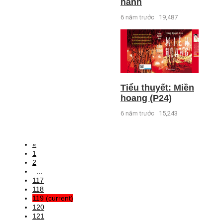
hành
6 năm trước
19,487
Tiểu thuyết: Miền
hoang (P24)
6 năm trước
15,243
«
1
2
...
117
118
119
(current)
120
121