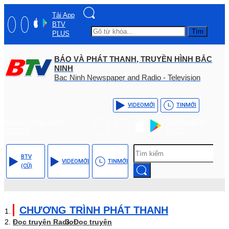
Tải App
BTV
Tìm
PLUS
BÁO VÀ PHÁT THANH, TRUYỀN HÌNH BẮC
NINH
Bac Ninh Newspaper and Radio - Television
VIDEO
MỚI
TIN
MỚI
Hotline: (+84) - 0204 -
Tải App BTV
3555568
PLUS
BTV
VIDEO
MỚI
TIN
MỚI
(CŨ)
CHƯƠNG TRÌNH PHÁT THANH
Đọc truyện Radio
Đọc truyện