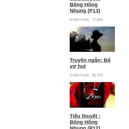
Bông Hồng
Nhung (P13)
6 năm trước
17,660
Truyện ngắn: Bố
vợ hụt
6 năm trước
26,705
Tiểu thuyết :
Bông Hồng
Nhung (P12)