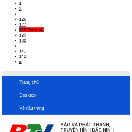
1
2
...
126
127
128
(current)
129
130
..
141
142
»
Trang chủ
Desktop
Về đầu trang
BÁO VÀ PHÁT THANH,
TRUYỀN HÌNH BẮC NINH