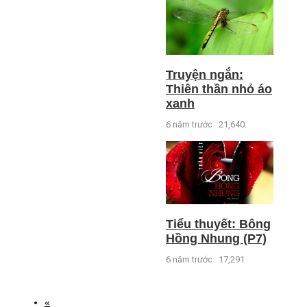
Truyện ngắn:
Thiên thần nhỏ áo
xanh
6 năm trước
21,640
Tiểu thuyết: Bông
Hồng Nhung (P7)
6 năm trước
17,291
«