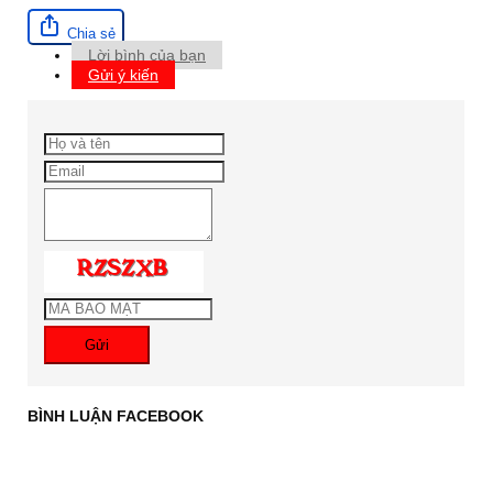
Chia sẻ
Lời bình của bạn
Gửi ý kiến
Gửi
BÌNH LUẬN FACEBOOK