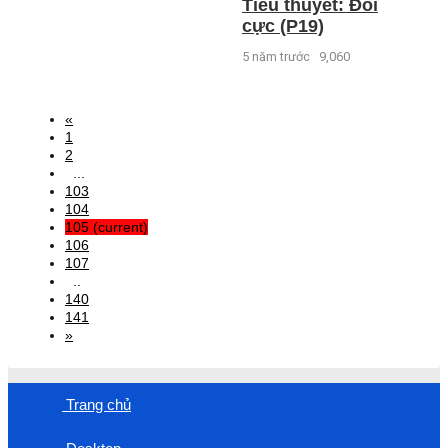
Tiểu thuyết: Đối
cực (P19)
5 năm trước
9,060
«
1
2
...
103
104
105
(current)
106
107
..
140
141
»
Trang chủ