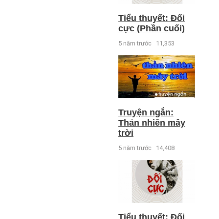
Tiểu thuyết: Đối
cực (Phần cuối)
5 năm trước
11,353
Truyện ngắn:
Thản nhiên mây
trời
5 năm trước
14,408
Tiểu thuyết: Đối