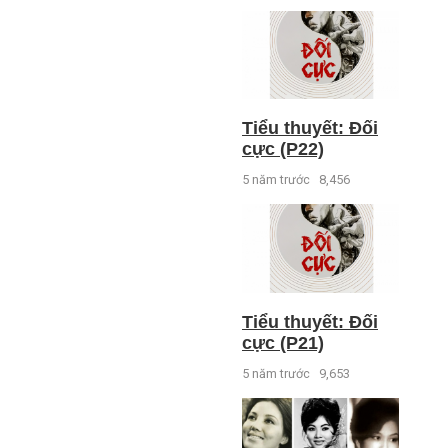
Tiểu thuyết: Đối
cực (P22)
5 năm trước
8,456
Tiểu thuyết: Đối
cực (P21)
5 năm trước
9,653