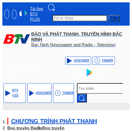
Tải App
BTV
Tìm
PLUS
BÁO VÀ PHÁT THANH, TRUYỀN HÌNH BẮC
NINH
Bac Ninh Newspaper and Radio - Television
VIDEO
MỚI
TIN
MỚI
Hotline: (+84) - 0204 -
Tải App BTV
3555568
PLUS
BTV
VIDEO
MỚI
TIN
MỚI
(CŨ)
CHƯƠNG TRÌNH PHÁT THANH
Đọc truyện Radio
Đọc truyện