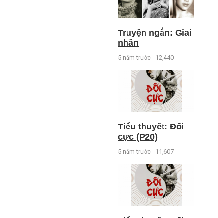
Truyện ngắn: Giai
nhân
5 năm trước
12,440
Tiểu thuyết: Đối
cực (P20)
5 năm trước
11,607