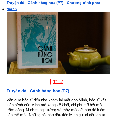
Truyện dài: Gánh hàng hoa (P7) - Chương trình phát
thanh
Tải về
Truyện dài: Gánh hàng hoa (P7)
Văn đưa bác sĩ đến nhà khám lại mắt cho Minh, bác sĩ kết
luận bệnh của Minh mổ xong sẽ khỏi, chi phí mổ hết một
trăm đồng. Minh sung sướng và mày mò viết báo để kiếm
tiền mổ mắt. Những bài báo đầu tiên Minh gửi đi đều chưa