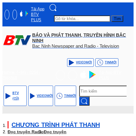
Tải App
BTV
Tìm
PLUS
BÁO VÀ PHÁT THANH, TRUYỀN HÌNH BẮC
NINH
Bac Ninh Newspaper and Radio - Television
VIDEO
MỚI
TIN
MỚI
Hotline: (+84) - 0204 -
Tải App BTV
3555568
PLUS
BTV
VIDEO
MỚI
TIN
MỚI
(CŨ)
CHƯƠNG TRÌNH PHÁT THANH
Đọc truyện Radio
Đọc truyện