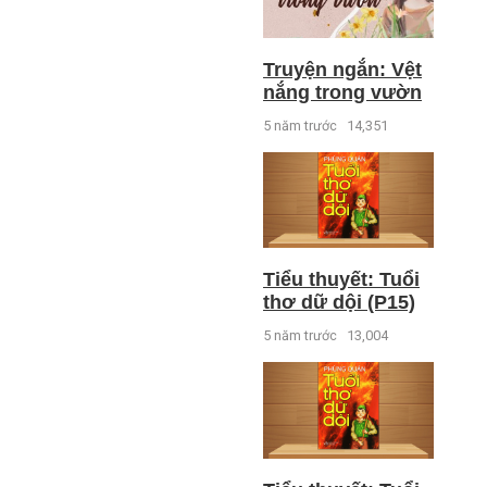
Truyện ngắn: Vệt
nắng trong vườn
5 năm trước
14,351
Tiểu thuyết: Tuổi
thơ dữ dội (P15)
5 năm trước
13,004