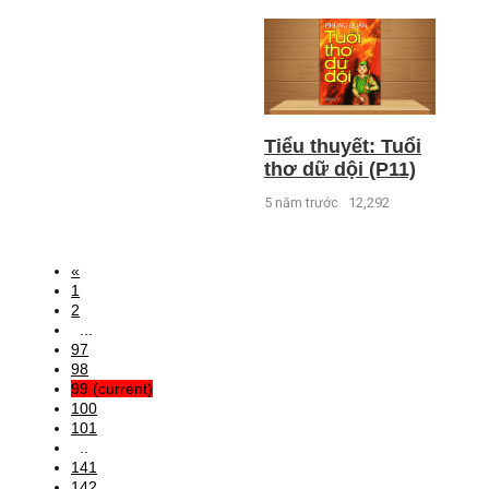
Tiểu thuyết: Tuổi
thơ dữ dội (P11)
5 năm trước
12,292
«
1
2
...
97
98
99
(current)
100
101
..
141
142