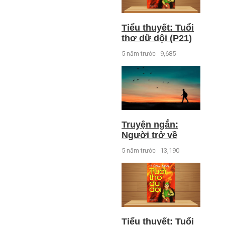
Tiểu thuyết: Tuổi
thơ dữ dội (P21)
5 năm trước
9,685
Truyện ngắn:
Người trở về
5 năm trước
13,190
Tiểu thuyết: Tuổi