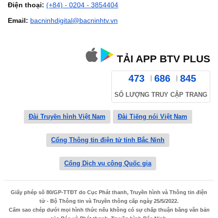
Điện thoại:
(+84) - 0204 - 3854404
Email:
bacninhdigital@bacninhtv.vn
TẢI APP BTV PLUS
473
686
845
SỐ LƯỢNG TRUY CẬP TRANG
Đài Truyền hình Việt Nam
Đài Tiếng nói Việt Nam
Cổng Thông tin điện tử tỉnh Bắc Ninh
Cổng Dịch vụ công Quốc gia
Giấy phép số 80/GP-TTĐT do Cục Phát thanh, Truyền hình và Thông tin điện
tử - Bộ Thông tin và Truyền thông cấp ngày 25/5/2022.
Cấm sao chép dưới mọi hình thức nếu không có sự chấp thuận bằng văn bản