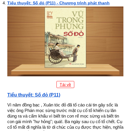
Tiểu thuyết: Số đỏ (P11) - Chương trình phát thanh
Tải về
Tiểu thuyết: Số đỏ (P11)
Vì năm đồng bạc , Xuân tóc đỏ đã tố cáo cái tin gây sốc là
việc ông Phán mọc sừng trước mặt cụ cố tổ khiến cụ lăn
đùng ra và cấm khẩu vì biết tin con rể mọc sừng và biết tin
con gái mình "hư hỏng"; quá!. Ba ngày sau cụ cố tổ chết. Cụ
cố tổ mất đi nghĩa là tờ di chúc của cụ được thực hiện, nghĩa