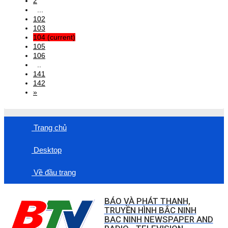
2
...
102
103
104
(current)
105
106
..
141
142
»
Trang chủ
Desktop
Về đầu trang
BÁO VÀ PHÁT THANH,
TRUYỀN HÌNH BẮC NINH
BAC NINH NEWSPAPER AND