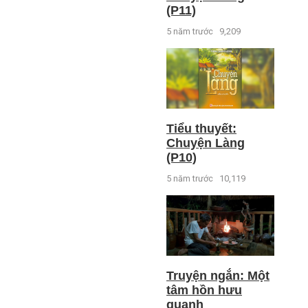
(P11)
5 năm trước
9,209
Tiểu thuyết:
Chuyện Làng
(P10)
5 năm trước
10,119
Truyện ngắn: Một
tâm hồn hưu
quạnh