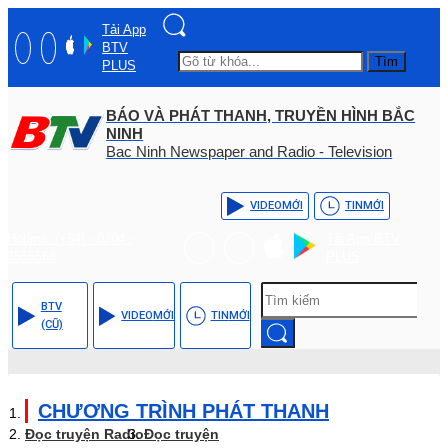
Tải App
BTV
Tìm
PLUS
BÁO VÀ PHÁT THANH, TRUYỀN HÌNH BẮC
NINH
Bac Ninh Newspaper and Radio - Television
VIDEO
MỚI
TIN
MỚI
Hotline: (+84) - 0204 -
Tải App BTV
3555568
PLUS
BTV
VIDEO
MỚI
TIN
MỚI
(CŨ)
CHƯƠNG TRÌNH PHÁT THANH
Đọc truyện Radio
Đọc truyện