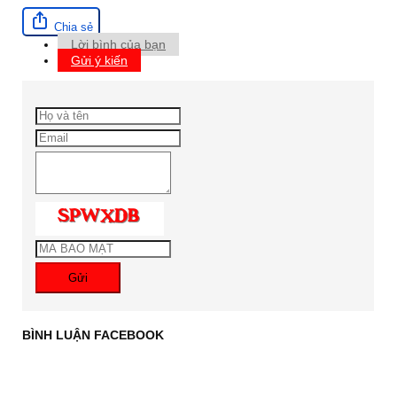
Chia sẻ
Lời bình của bạn
Gửi ý kiến
Gửi
BÌNH LUẬN FACEBOOK