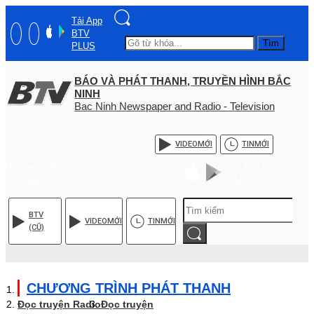
Tải App
BTV
Tìm
PLUS
BÁO VÀ PHÁT THANH, TRUYỀN HÌNH BẮC
NINH
Bac Ninh Newspaper and Radio - Television
VIDEO
MỚI
TIN
MỚI
Hotline: (+84) - 0204 -
Tải App BTV
3555568
PLUS
BTV
VIDEO
MỚI
TIN
MỚI
(CŨ)
CHƯƠNG TRÌNH PHÁT THANH
Đọc truyện Radio
Đọc truyện