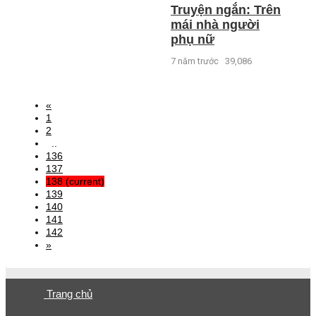
Truyện ngắn: Trên
mái nhà người
phụ nữ
7 năm trước
39,086
«
1
2
..
136
137
138
(current)
139
140
141
142
»
Trang chủ