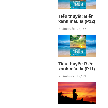
Tiểu thuyết: Biển
xanh màu lá (P12)
7 năm trước
28,155
Tiểu thuyết: Biển
xanh màu lá (P11)
7 năm trước
27,133