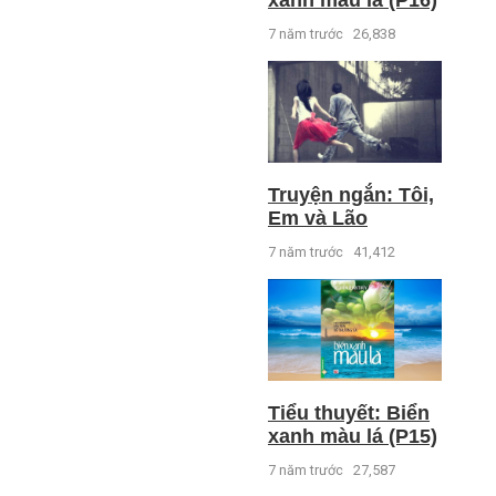
xanh màu lá (P16)
7 năm trước
26,838
Truyện ngắn: Tôi,
Em và Lão
7 năm trước
41,412
Tiểu thuyết: Biển
xanh màu lá (P15)
7 năm trước
27,587