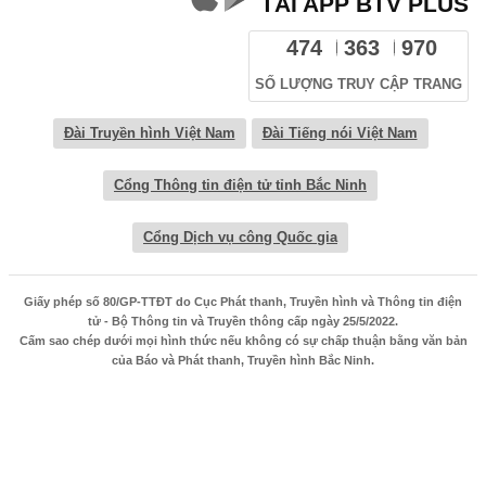
TẢI APP BTV PLUS
474
363
970
SỐ LƯỢNG TRUY CẬP TRANG
Đài Truyền hình Việt Nam
Đài Tiếng nói Việt Nam
Cổng Thông tin điện tử tỉnh Bắc Ninh
Cổng Dịch vụ công Quốc gia
Giấy phép số 80/GP-TTĐT do Cục Phát thanh, Truyền hình và Thông tin điện
tử - Bộ Thông tin và Truyền thông cấp ngày 25/5/2022.
Cấm sao chép dưới mọi hình thức nếu không có sự chấp thuận bằng văn bản
của Báo và Phát thanh, Truyền hình Bắc Ninh.