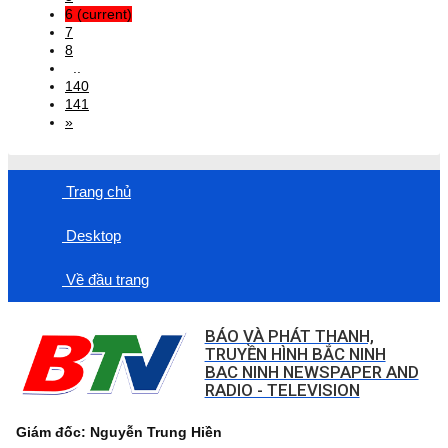
6
(current)
7
8
..
140
141
»
Trang chủ
Desktop
Về đầu trang
BÁO VÀ PHÁT THANH,
TRUYỀN HÌNH BẮC NINH
BAC NINH NEWSPAPER AND
RADIO - TELEVISION
Giám đốc: Nguyễn Trung Hiền