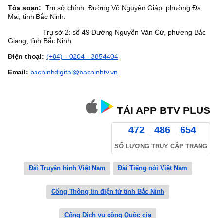
Tòa soạn:
Trụ sở chính: Đường Võ Nguyên Giáp, phường Đa
Mai, tỉnh Bắc Ninh.
Trụ sở 2: số 49 Đường Nguyễn Văn Cừ, phường Bắc
Giang, tỉnh Bắc Ninh
Điện thoại:
(+84) - 0204 - 3854404
Email:
bacninhdigital@bacninhtv.vn
TẢI APP BTV PLUS
472
486
654
SỐ LƯỢNG TRUY CẬP TRANG
Đài Truyền hình Việt Nam
Đài Tiếng nói Việt Nam
Cổng Thông tin điện tử tỉnh Bắc Ninh
Cổng Dịch vụ công Quốc gia