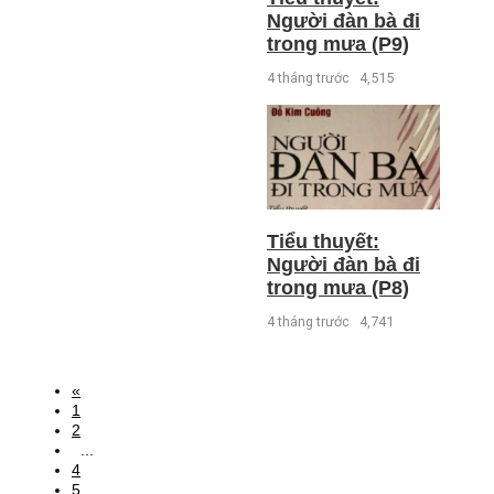
Người đàn bà đi
trong mưa (P9)
4 tháng trước
4,515
Tiểu thuyết:
Người đàn bà đi
trong mưa (P8)
4 tháng trước
4,741
«
1
2
...
4
5