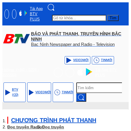
Tải App
BTV
Tìm
PLUS
BÁO VÀ PHÁT THANH, TRUYỀN HÌNH BẮC
NINH
Bac Ninh Newspaper and Radio - Television
VIDEO
MỚI
TIN
MỚI
Hotline: (+84) - 0204 -
Tải App BTV
3555568
PLUS
BTV
VIDEO
MỚI
TIN
MỚI
(CŨ)
CHƯƠNG TRÌNH PHÁT THANH
Đọc truyện Radio
Đọc truyện