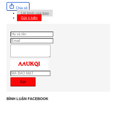
Chia sẻ
Lời bình của bạn
Gửi ý kiến
Gửi
BÌNH LUẬN FACEBOOK