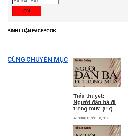
Gửi
BÌNH LUẬN FACEBOOK
CÙNG CHUYÊN MỤC
Tiểu thuyết:
Người đàn bà đi
trong mưa (P7)
4 tháng trước
8,287