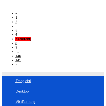
«
1
2
...
5
6
7
(current)
8
9
..
140
141
»
Trang chủ
Desktop
Về đầu trang