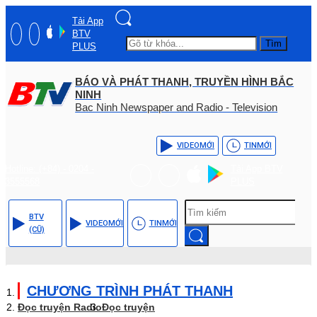
Tải App
BTV
Tìm
PLUS
BÁO VÀ PHÁT THANH, TRUYỀN HÌNH BẮC
NINH
Bac Ninh Newspaper and Radio - Television
VIDEO
MỚI
TIN
MỚI
Hotline: (+84) - 0204 -
Tải App BTV
3555568
PLUS
BTV
VIDEO
MỚI
TIN
MỚI
(CŨ)
CHƯƠNG TRÌNH PHÁT THANH
Đọc truyện Radio
Đọc truyện