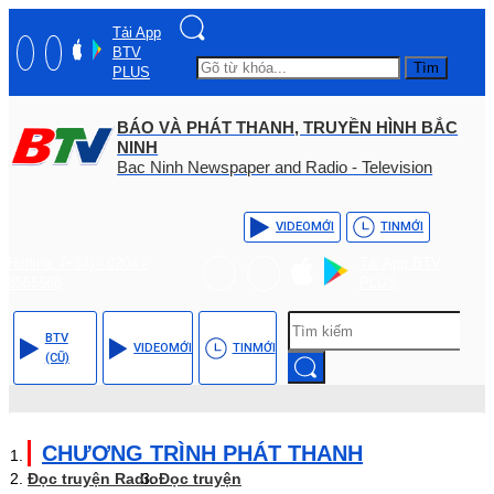
Tải App
BTV
Tìm
PLUS
BÁO VÀ PHÁT THANH, TRUYỀN HÌNH BẮC
NINH
Bac Ninh Newspaper and Radio - Television
VIDEO
MỚI
TIN
MỚI
Hotline: (+84) - 0204 -
Tải App BTV
3555568
PLUS
BTV
VIDEO
MỚI
TIN
MỚI
(CŨ)
CHƯƠNG TRÌNH PHÁT THANH
Đọc truyện Radio
Đọc truyện