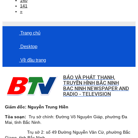
140
141
»
Trang chủ
Desktop
Về đầu trang
BÁO VÀ PHÁT THANH,
TRUYỀN HÌNH BẮC NINH
BAC NINH NEWSPAPER AND
RADIO - TELEVISION
Giám đốc: Nguyễn Trung Hiền
Tòa soạn:
Trụ sở chính: Đường Võ Nguyên Giáp, phường Đa
Mai, tỉnh Bắc Ninh.
Trụ sở 2: số 49 Đường Nguyễn Văn Cừ, phường Bắc
Giang, tỉnh Bắc Ninh