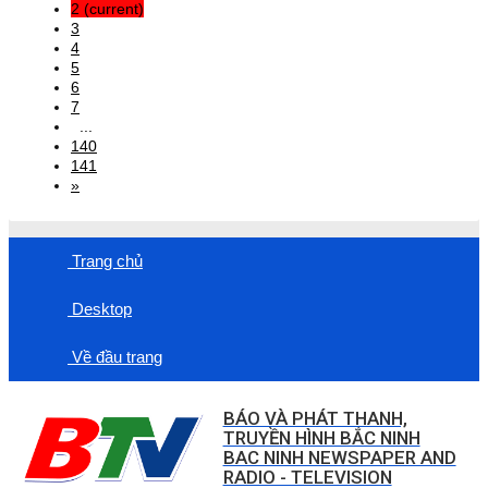
2
(current)
3
4
5
6
7
...
140
141
»
Trang chủ
Desktop
Về đầu trang
BÁO VÀ PHÁT THANH,
TRUYỀN HÌNH BẮC NINH
BAC NINH NEWSPAPER AND
RADIO - TELEVISION