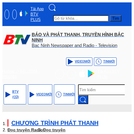
Tải App
BTV
Tìm
PLUS
BÁO VÀ PHÁT THANH, TRUYỀN HÌNH BẮC
NINH
Bac Ninh Newspaper and Radio - Television
VIDEO
MỚI
TIN
MỚI
Hotline: (+84) - 0204 -
Tải App BTV
3555568
PLUS
BTV
VIDEO
MỚI
TIN
MỚI
(CŨ)
CHƯƠNG TRÌNH PHÁT THANH
Đọc truyện Radio
Đọc truyện