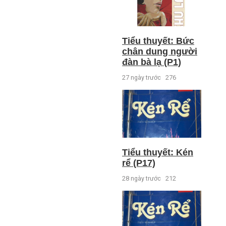
Tiểu thuyết: Bức
chân dung người
đàn bà lạ (P1)
27 ngày trước
276
Tiểu thuyết: Kén
rể (P17)
28 ngày trước
212