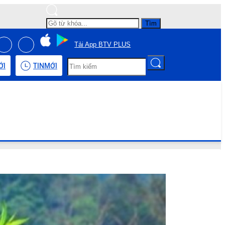
Tìm
Tải App BTV PLUS
ỚI
TIN
MỚI