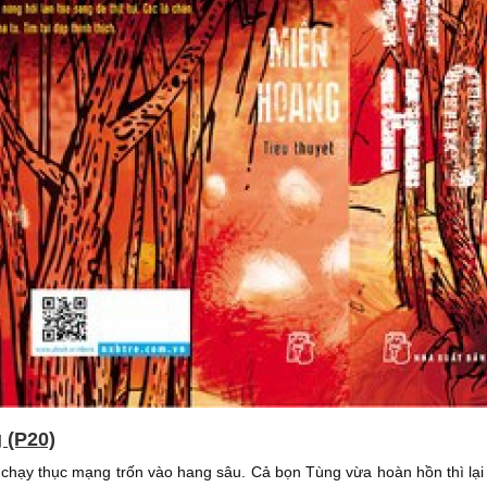
 (P20)
chạy thục mạng trốn vào hang sâu. Cả bọn Tùng vừa hoàn hồn thì lại p