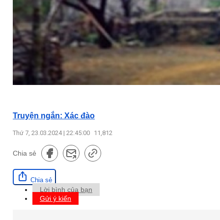
Truyện ngắn: Xác đào
Thứ 7, 23.03.2024 | 22:45:00
11,812
Chia sẻ
Chia sẻ
Lời bình của bạn
Gửi ý kiến