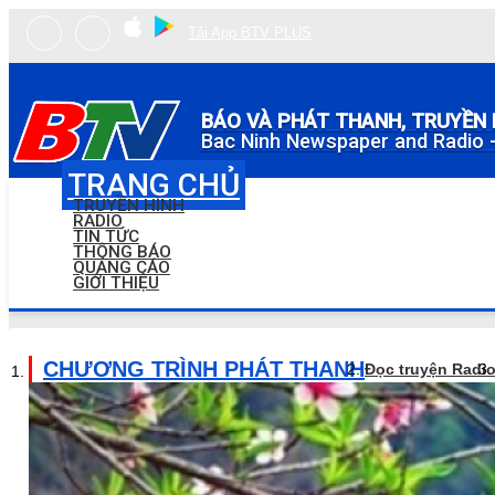
Tải App BTV PLUS
BÁO VÀ PHÁT THANH, TRUYỀN 
Bac Ninh Newspaper and Radio -
TRANG CHỦ
TRUYỀN HÌNH
RADIO
TIN TỨC
THÔNG BÁO
QUẢNG CÁO
GIỚI THIỆU
CHƯƠNG TRÌNH PHÁT THANH
Đọc truyện Radi