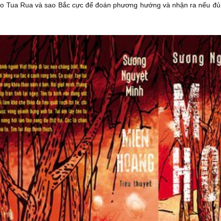
sao Tua Rua và sao Bắc cực để đoán phương hướng và nhận ra nếu đủ n