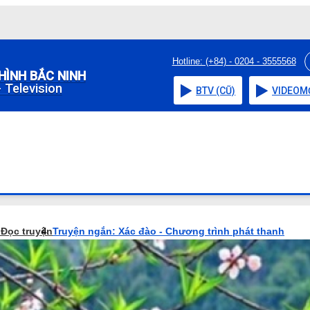
Hotline: (+84) - 0204 - 3555568
HÌNH BẮC NINH
 Television
BTV (CŨ)
VIDEO
M
o
Đọc truyện
Truyện ngắn: Xác đào - Chương trình phát thanh