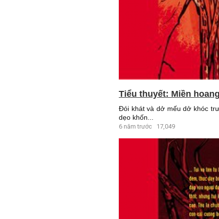
Tiểu thuyết: Miền hoang
Đói khát và dở mếu dở khóc trư
dẹo khốn...
6 năm trước
17,049