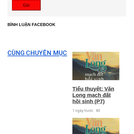
Gửi
BÌNH LUẬN FACEBOOK
CÙNG CHUYÊN MỤC
Tiểu thuyết: Văn
Long mạch đất
hồi sinh (P7)
1 ngày trước
83