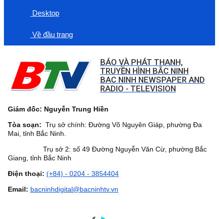
Desktop
Về đầu trang
BÁO VÀ PHÁT THANH,
TRUYỀN HÌNH BẮC NINH
BAC NINH NEWSPAPER AND
RADIO - TELEVISION
Giám đốc: Nguyễn Trung Hiền
Tòa soạn:
Trụ sở chính: Đường Võ Nguyên Giáp, phường Đa
Mai, tỉnh Bắc Ninh.
Trụ sở 2: số 49 Đường Nguyễn Văn Cừ, phường Bắc
Giang, tỉnh Bắc Ninh
Điện thoại:
(+84) - 0204 - 3854404
Email:
bacninhdigital@bacninhtv.vn