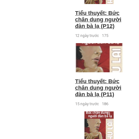
Tiểu thuyết: Bức
chân dung người
đàn bà lạ (P12)
12 ngày trước
175
Tiểu thuyết: Bức
chân dung người
đàn bà lạ (P11)
15 ngày trước
186