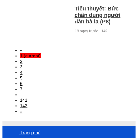
Tiểu thuyết: Bức
chân dung người
đàn bà lạ (P8)
18 ngày trước
142
«
1
(current)
2
3
4
5
6
7
...
141
142
»
Trang chủ