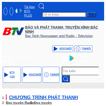
Tải App
BTV
Tìm
PLUS
BÁO VÀ PHÁT THANH, TRUYỀN HÌNH BẮC
NINH
Bac Ninh Newspaper and Radio - Television
VIDEO
MỚI
TIN
MỚI
Hotline: (+84) - 0204 -
Tải App BTV
3555568
PLUS
BTV
VIDEO
MỚI
TIN
MỚI
(CŨ)
CHƯƠNG TRÌNH PHÁT THANH
Đọc truyện Radio
Đọc truyện