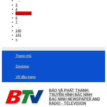
...
3
4
5
(current)
6
7
..
140
141
»
Trang chủ
Desktop
Về đầu trang
BÁO VÀ PHÁT THANH,
TRUYỀN HÌNH BẮC NINH
BAC NINH NEWSPAPER AND
RADIO - TELEVISION