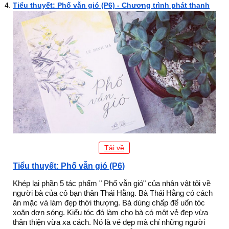
Tiểu thuyết: Phố vẫn gió (P6) - Chương trình phát thanh
Tải về
Tiểu thuyết: Phố vẫn gió (P6)
Khép lại phần 5 tác phẩm " Phố vẫn gió" của nhân vật tôi về
người bà của cô bạn thân Thái Hằng. Bà Thái Hằng có cách
ăn mặc và làm đẹp thời thượng. Bà dùng chấp để uốn tóc
xoăn dợn sóng. Kiểu tóc đó làm cho bà có một vẻ đẹp vừa
thân thiện vừa xa cách. Nó là vẻ đẹp mà chỉ những người