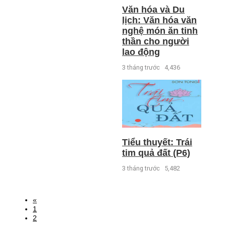
Văn hóa và Du
lịch: Văn hóa văn
nghệ món ăn tinh
thần cho người
lao động
3 tháng trước
4,436
Tiểu thuyết: Trái
tim quả đất (P6)
3 tháng trước
5,482
«
1
2