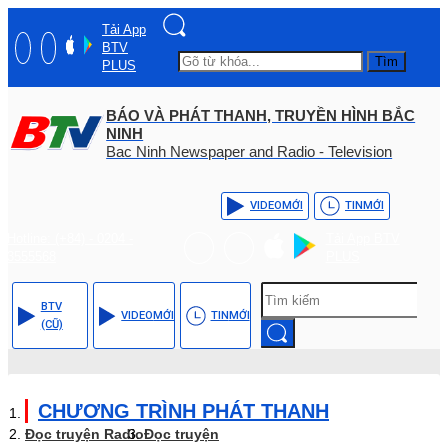
Tải App
BTV
Tìm
PLUS
BÁO VÀ PHÁT THANH, TRUYỀN HÌNH BẮC
NINH
Bac Ninh Newspaper and Radio - Television
VIDEO
MỚI
TIN
MỚI
Hotline: (+84) - 0204 -
Tải App BTV
3555568
PLUS
BTV
VIDEO
MỚI
TIN
MỚI
(CŨ)
CHƯƠNG TRÌNH PHÁT THANH
Đọc truyện Radio
Đọc truyện