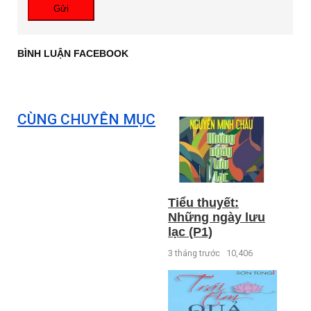
Gửi
BÌNH LUẬN FACEBOOK
CÙNG CHUYÊN MỤC
Tiểu thuyết:
Những ngày lưu
lạc (P1)
3 tháng trước
10,406