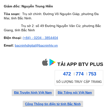
Giám đốc: Nguyễn Trung Hiền
Tòa soạn:
Trụ sở chính: Đường Võ Nguyên Giáp, phường Đa
Mai, tỉnh Bắc Ninh.
Trụ sở 2: số 49 Đường Nguyễn Văn Cừ, phường Bắc
Giang, tỉnh Bắc Ninh
Điện thoại:
(+84) - 0204 - 3854404
Email:
bacninhdigital@bacninhtv.vn
TẢI APP BTV PLUS
472
774
753
SỐ LƯỢNG TRUY CẬP TRANG
Đài Truyền hình Việt Nam
Đài Tiếng nói Việt Nam
Cổng Thông tin điện tử tỉnh Bắc Ninh