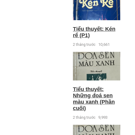
Tiểu thuyết: Kén
rể (P1)
2 tháng trước
10,661
Tiểu thuyết:
Những đoá sen
màu xanh (Phần
cuối)
2 tháng trước
9,993