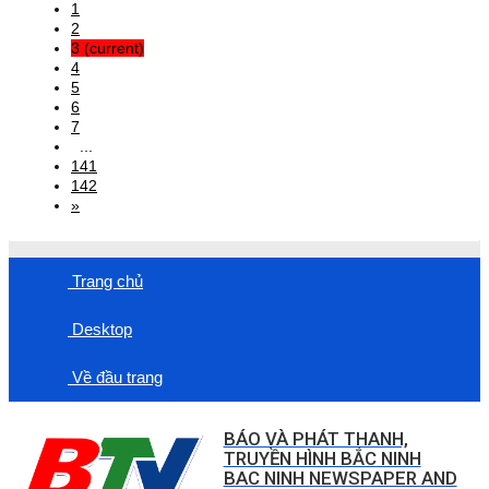
1
2
3
(current)
4
5
6
7
...
141
142
»
Trang chủ
Desktop
Về đầu trang
BÁO VÀ PHÁT THANH,
TRUYỀN HÌNH BẮC NINH
BAC NINH NEWSPAPER AND