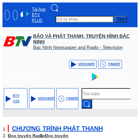
Tải App
BTV
Tìm
PLUS
BÁO VÀ PHÁT THANH, TRUYỀN HÌNH BẮC
NINH
Bac Ninh Newspaper and Radio - Television
VIDEO
MỚI
TIN
MỚI
Hotline: (+84) - 0204 -
Tải App BTV
3555568
PLUS
BTV
VIDEO
MỚI
TIN
MỚI
(CŨ)
CHƯƠNG TRÌNH PHÁT THANH
Đọc truyện Radio
Đọc truyện