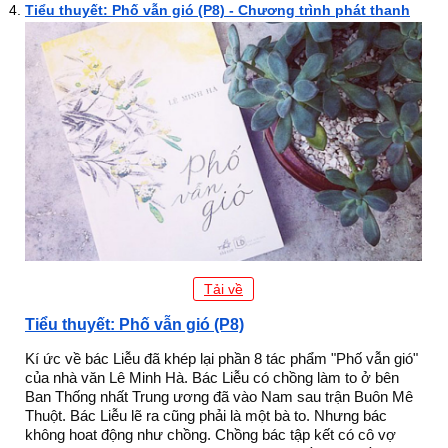
Tiểu thuyết: Phố vẫn gió (P8) - Chương trình phát thanh
Tải về
Tiểu thuyết: Phố vẫn gió (P8)
Kí ức về bác Liễu đã khép lại phần 8 tác phẩm "Phố vẫn gió"
của nhà văn Lê Minh Hà. Bác Liễu có chồng làm to ở bên
Ban Thống nhất Trung ương đã vào Nam sau trận Buôn Mê
Thuột. Bác Liễu lẽ ra cũng phải là một bà to. Nhưng bác
không hoat động như chồng. Chồng bác tập kết có cô vợ