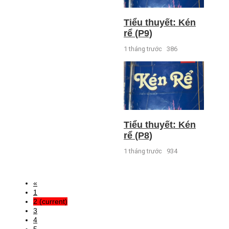
Tiểu thuyết: Kén
rể (P9)
1 tháng trước
386
Tiểu thuyết: Kén
rể (P8)
1 tháng trước
934
«
1
2
(current)
3
4
5