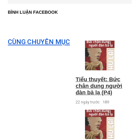
BÌNH LUẬN FACEBOOK
CÙNG CHUYÊN MỤC
Tiểu thuyết: Bức
chân dung người
đàn bà lạ (P4)
22 ngày trước
189