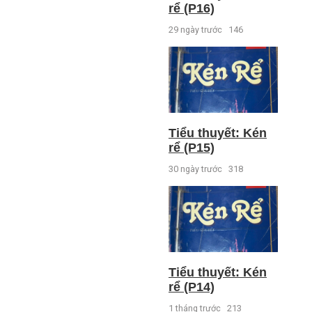
rể (P16)
29 ngày trước
146
Tiểu thuyết: Kén
rể (P15)
30 ngày trước
318
Tiểu thuyết: Kén
rể (P14)
1 tháng trước
213