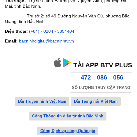
Tòa soạn:
Trụ sở chính: Đường Võ Nguyên Giáp, phường Đa
Mai, tỉnh Bắc Ninh.
Trụ sở 2: số 49 Đường Nguyễn Văn Cừ, phường Bắc
Giang, tỉnh Bắc Ninh
Điện thoại:
(+84) - 0204 - 3854404
Email:
bacninhdigital@bacninhtv.vn
TẢI APP BTV PLUS
472
086
056
SỐ LƯỢNG TRUY CẬP TRANG
Đài Truyền hình Việt Nam
Đài Tiếng nói Việt Nam
Cổng Thông tin điện tử tỉnh Bắc Ninh
Cổng Dịch vụ công Quốc gia