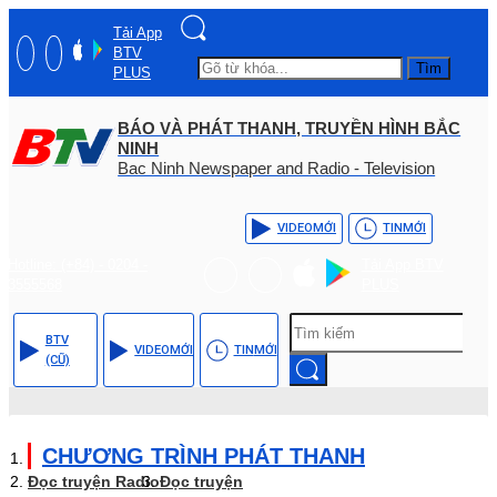
Tải App
BTV
Tìm
PLUS
BÁO VÀ PHÁT THANH, TRUYỀN HÌNH BẮC
NINH
Bac Ninh Newspaper and Radio - Television
VIDEO
MỚI
TIN
MỚI
Hotline: (+84) - 0204 -
Tải App BTV
3555568
PLUS
BTV
VIDEO
MỚI
TIN
MỚI
(CŨ)
CHƯƠNG TRÌNH PHÁT THANH
Đọc truyện Radio
Đọc truyện