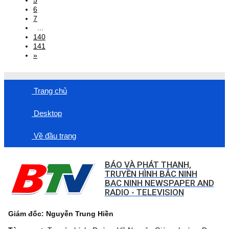
6
7
...
140
141
»
Trang chủ
Desktop
Về đầu trang
BÁO VÀ PHÁT THANH,
TRUYỀN HÌNH BẮC NINH
BAC NINH NEWSPAPER AND
RADIO - TELEVISION
Giám đốc: Nguyễn Trung Hiền