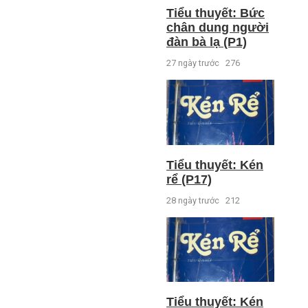
Tiểu thuyết: Bức
chân dung người
đàn bà lạ (P1)
27 ngày trước
276
Tiểu thuyết: Kén
rể (P17)
28 ngày trước
212
Tiểu thuyết: Kén