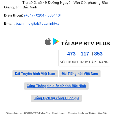
Trụ sở 2: số 49 Đường Nguyễn Văn Cừ, phường Bắc
Giang, tỉnh Bắc Ninh
Điện thoại:
(+84) - 0204 - 3854404
Email:
bacninhdigital@bacninhtv.vn
TẢI APP BTV PLUS
473
117
853
SỐ LƯỢNG TRUY CẬP TRANG
Đài Truyền hình Việt Nam
Đài Tiếng nói Việt Nam
Cổng Thông tin điện tử tỉnh Bắc Ninh
Cổng Dịch vụ công Quốc gia
Giấy phép số 80/GP-TTĐT do Cục Phát thanh, Truyền hình và Thông tin điện