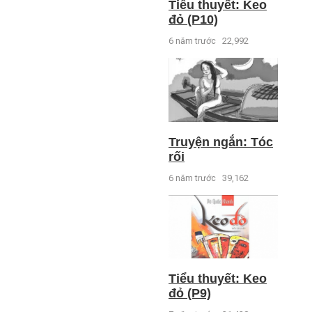
Tiểu thuyết: Keo
đỏ (P10)
6 năm trước
22,992
Truyện ngắn: Tóc
rối
6 năm trước
39,162
Tiểu thuyết: Keo
đỏ (P9)