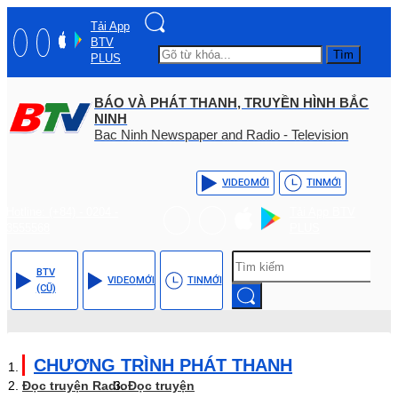
Tải App
BTV
Tìm
PLUS
BÁO VÀ PHÁT THANH, TRUYỀN HÌNH BẮC
NINH
Bac Ninh Newspaper and Radio - Television
VIDEO
MỚI
TIN
MỚI
Hotline: (+84) - 0204 -
Tải App BTV
3555568
PLUS
BTV
VIDEO
MỚI
TIN
MỚI
(CŨ)
CHƯƠNG TRÌNH PHÁT THANH
Đọc truyện Radio
Đọc truyện