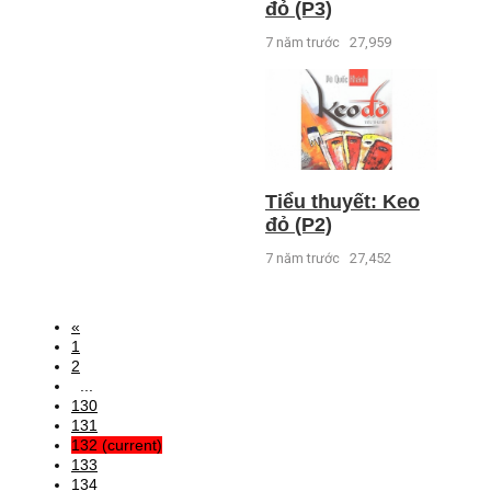
đỏ (P3)
7 năm trước
27,959
Tiểu thuyết: Keo
đỏ (P2)
7 năm trước
27,452
«
1
2
...
130
131
132
(current)
133
134