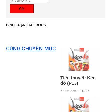
Gửi
BÌNH LUẬN FACEBOOK
CÙNG CHUYÊN MỤC
Tiểu thuyết: Keo
đỏ (P13)
6 năm trước
21,725