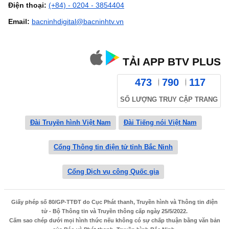
Điện thoại:
(+84) - 0204 - 3854404
Email:
bacninhdigital@bacninhtv.vn
TẢI APP BTV PLUS
473
790
117
SỐ LƯỢNG TRUY CẬP TRANG
Đài Truyền hình Việt Nam
Đài Tiếng nói Việt Nam
Cổng Thông tin điện tử tỉnh Bắc Ninh
Cổng Dịch vụ công Quốc gia
Giấy phép số 80/GP-TTĐT do Cục Phát thanh, Truyền hình và Thông tin điện
tử - Bộ Thông tin và Truyền thông cấp ngày 25/5/2022.
Cấm sao chép dưới mọi hình thức nếu không có sự chấp thuận bằng văn bản