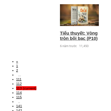
Tiểu thuyết: Vòng
tròn bội bạc (P10)
6 năm trước
11,450
«
1
2
...
111
112
113
(current)
114
115
..
141
142