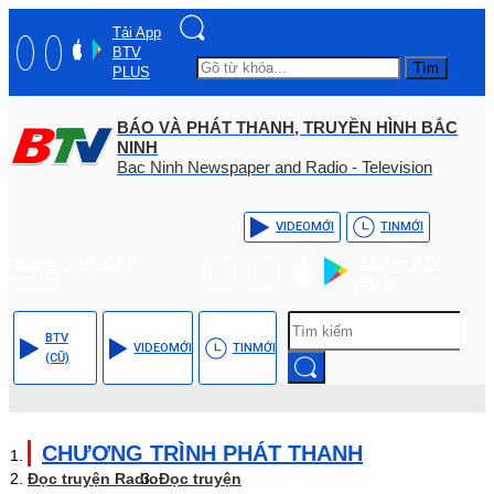
Tải App
BTV
Tìm
PLUS
BÁO VÀ PHÁT THANH, TRUYỀN HÌNH BẮC
NINH
Bac Ninh Newspaper and Radio - Television
VIDEO
MỚI
TIN
MỚI
Hotline: (+84) - 0204 -
Tải App BTV
3555568
PLUS
BTV
VIDEO
MỚI
TIN
MỚI
(CŨ)
CHƯƠNG TRÌNH PHÁT THANH
Đọc truyện Radio
Đọc truyện