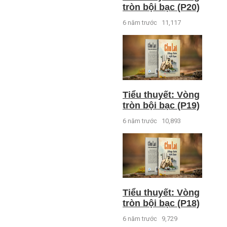
tròn bội bạc (P20)
6 năm trước
11,117
Tiểu thuyết: Vòng
tròn bội bạc (P19)
6 năm trước
10,893
Tiểu thuyết: Vòng
tròn bội bạc (P18)
6 năm trước
9,729