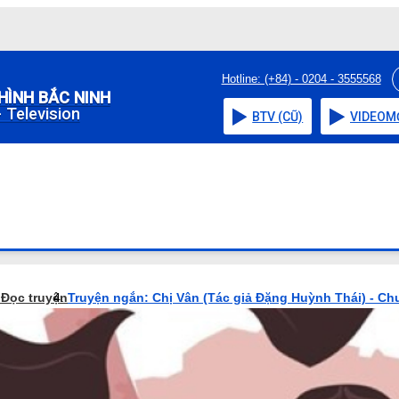
Hotline: (+84) - 0204 - 3555568
HÌNH BẮC NINH
 Television
BTV (CŨ)
VIDEO
M
o
Đọc truyện
Truyện ngắn: Chị Vân (Tác giả Đặng Huỳnh Thái) - Ch