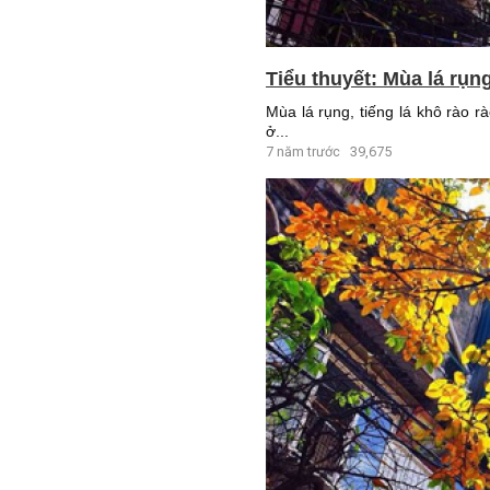
Tiểu thuyết: Mùa lá rụn
Mùa lá rụng, tiếng lá khô rào r
ở...
7 năm trước
39,675