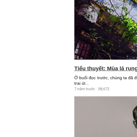
Tiểu thuyết: Mùa lá rụn
Ở buổi đọc trước, chúng ta đã 
trai út...
7 năm trước
38,672