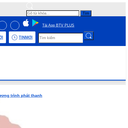
Tìm
Tải App BTV PLUS
ỚI
TIN
MỚI
ương trình phát thanh