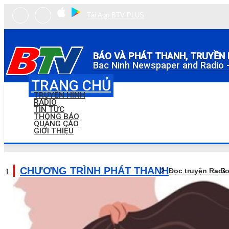
Tải App BTV PLUS
BÁO VÀ PHÁT THANH, TRUYỀN 
Bac Ninh Newspaper and Radio -
TRANG CHỦ
TRUYỀN HÌNH
RADIO
TIN TỨC
THÔNG BÁO
QUẢNG CÁO
GIỚI THIỆU
CHƯƠNG TRÌNH PHÁT THANH
Đọc truyện Radi