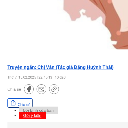
Truyện ngắn: Chị Vân (Tác giả Đặng Huỳnh Thái)
Thứ 7, 15.02.2025 | 22:45:13
10,620
Chia sẻ
Chia sẻ
Lời bình của bạn
Gửi ý kiến