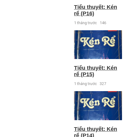
Tiểu thuyết: Kén
rể (P16)
1 tháng trước
146
Tiểu thuyết: Kén
rể (P15)
1 tháng trước
327
Tiểu thuyết: Kén
rể (P14)