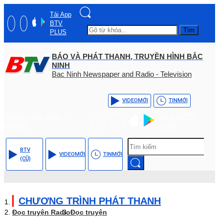
Tải App
BTV
Tìm
PLUS
BÁO VÀ PHÁT THANH, TRUYỀN HÌNH BẮC
NINH
Bac Ninh Newspaper and Radio - Television
VIDEO
MỚI
TIN
MỚI
Hotline: (+84) - 0204 -
Tải App BTV
3555568
PLUS
BTV
VIDEO
MỚI
TIN
MỚI
(CŨ)
CHƯƠNG TRÌNH PHÁT THANH
Đọc truyện Radio
Đọc truyện