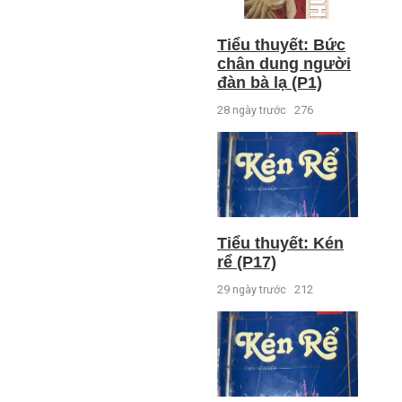
Tiểu thuyết: Bức
chân dung người
đàn bà lạ (P1)
28 ngày trước
276
Tiểu thuyết: Kén
rể (P17)
29 ngày trước
212