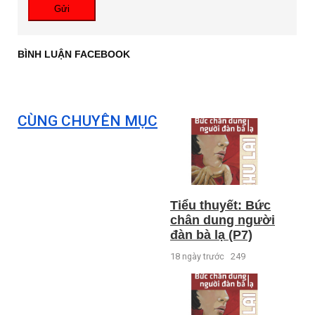
Gửi
BÌNH LUẬN FACEBOOK
CÙNG CHUYÊN MỤC
Tiểu thuyết: Bức
chân dung người
đàn bà lạ (P7)
18 ngày trước
249