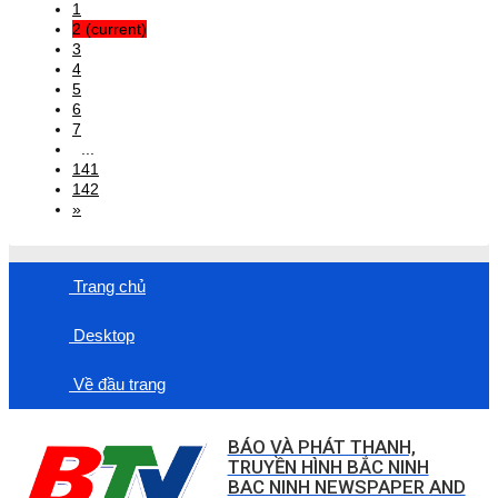
1
2
(current)
3
4
5
6
7
...
141
142
»
Trang chủ
Desktop
Về đầu trang
BÁO VÀ PHÁT THANH,
TRUYỀN HÌNH BẮC NINH
BAC NINH NEWSPAPER AND