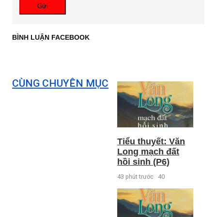
Gửi
BÌNH LUẬN FACEBOOK
CÙNG CHUYÊN MỤC
Tiểu thuyết: Văn
Long mạch đất
hồi sinh (P6)
43 phút trước
40