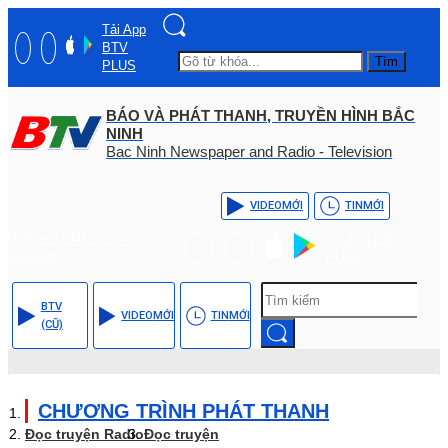
Tải App
BTV
Tìm
PLUS
BÁO VÀ PHÁT THANH, TRUYỀN HÌNH BẮC
NINH
Bac Ninh Newspaper and Radio - Television
VIDEO
MỚI
TIN
MỚI
Hotline: (+84) - 0204 -
Tải App BTV
3555568
PLUS
BTV
VIDEO
MỚI
TIN
MỚI
(CŨ)
CHƯƠNG TRÌNH PHÁT THANH
Đọc truyện Radio
Đọc truyện