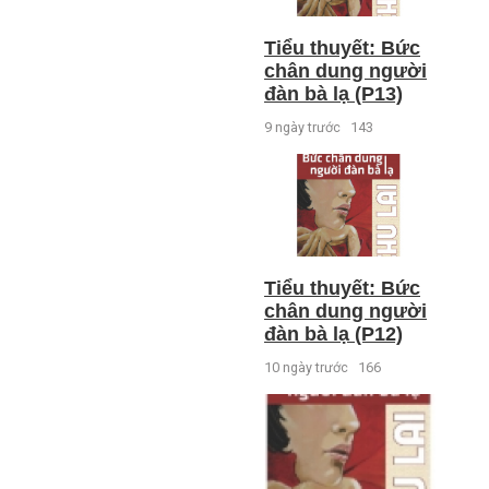
Tiểu thuyết: Bức
chân dung người
đàn bà lạ (P13)
9 ngày trước
143
Tiểu thuyết: Bức
chân dung người
đàn bà lạ (P12)
10 ngày trước
166