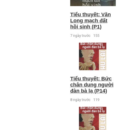
Tiểu thuyết: Văn
Long mạch đất
hồi sinh (P1)
7 ngày trước
155
Tiểu thuyết: Bức
chân dung người
đàn bà lạ (P14)
8 ngày trước
119