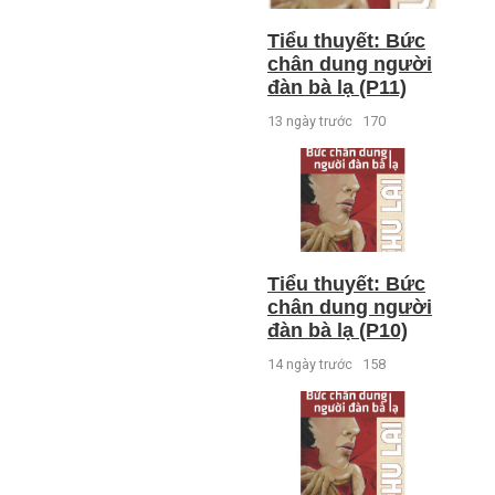
Tiểu thuyết: Bức
chân dung người
đàn bà lạ (P11)
13 ngày trước
170
Tiểu thuyết: Bức
chân dung người
đàn bà lạ (P10)
14 ngày trước
158