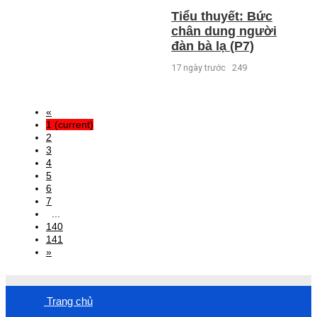
Tiểu thuyết: Bức
chân dung người
đàn bà lạ (P7)
17 ngày trước
249
«
1
(current)
2
3
4
5
6
7
...
140
141
»
Trang chủ