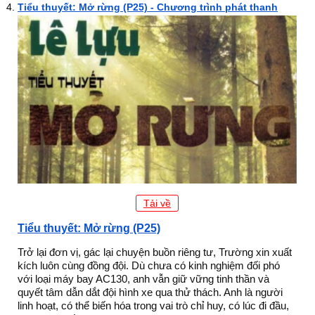
Tiểu thuyết: Mở rừng (P25) - Chương trình phát thanh
Tải về
Tiểu thuyết: Mở rừng (P25)
Trở lại đơn vị, gác lại chuyện buồn riêng tư, Trường xin xuất
kích luôn cùng đồng đội. Dù chưa có kinh nghiệm đối phó
với loại máy bay AC130, anh vẫn giữ vững tinh thần và
quyết tâm dẫn dắt đội hình xe qua thử thách. Anh là người
linh hoạt, có thể biến hóa trong vai trò chỉ huy, có lúc đi đầu,