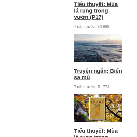
Tiểu thuyết: Mùa
lá rụng trong
vườn (P17)
7 năm trước
30,888
Truyện ngắn: Biển
sa mù
7 năm trước
51,774
Tiểu thuyết: Mùa