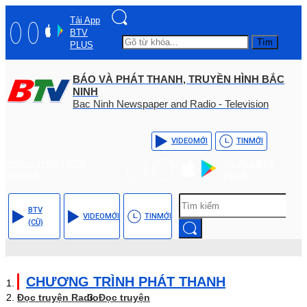
Tải App
BTV
Tìm
PLUS
BÁO VÀ PHÁT THANH, TRUYỀN HÌNH BẮC
NINH
Bac Ninh Newspaper and Radio - Television
VIDEO
MỚI
TIN
MỚI
Hotline: (+84) - 0204 -
Tải App BTV
3555568
PLUS
BTV
VIDEO
MỚI
TIN
MỚI
(CŨ)
CHƯƠNG TRÌNH PHÁT THANH
Đọc truyện Radio
Đọc truyện