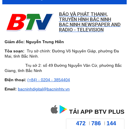
BÁO VÀ PHÁT THANH,
TRUYỀN HÌNH BẮC NINH
BAC NINH NEWSPAPER AND
RADIO - TELEVISION
Giám đốc: Nguyễn Trung Hiền
Tòa soạn:
Trụ sở chính: Đường Võ Nguyên Giáp, phường Đa
Mai, tỉnh Bắc Ninh.
Trụ sở 2: số 49 Đường Nguyễn Văn Cừ, phường Bắc
Giang, tỉnh Bắc Ninh
Điện thoại:
(+84) - 0204 - 3854404
Email:
bacninhdigital@bacninhtv.vn
TẢI APP BTV PLUS
472
786
144