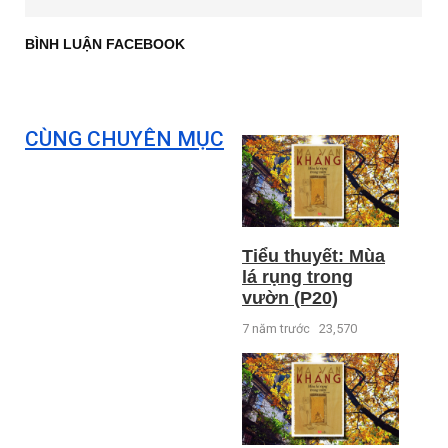
BÌNH LUẬN FACEBOOK
CÙNG CHUYÊN MỤC
Tiểu thuyết: Mùa
lá rụng trong
vườn (P20)
7 năm trước
23,570