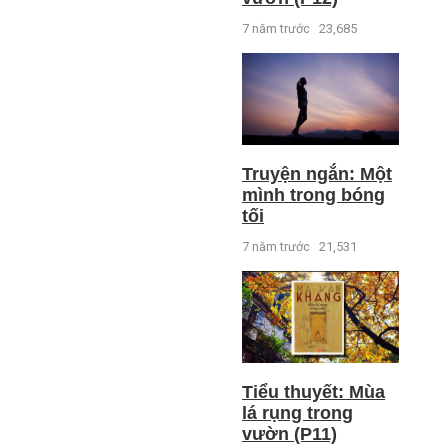
7 năm trước
23,685
Truyện ngắn: Một
mình trong bóng
tối
7 năm trước
21,531
Tiểu thuyết: Mùa
lá rụng trong
vườn (P11)