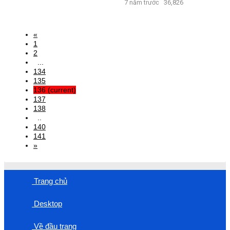
7 năm trước
36,826
«
1
2
...
134
135
136
(current)
137
138
..
140
141
»
Trang chủ
Desktop
Về đầu trang