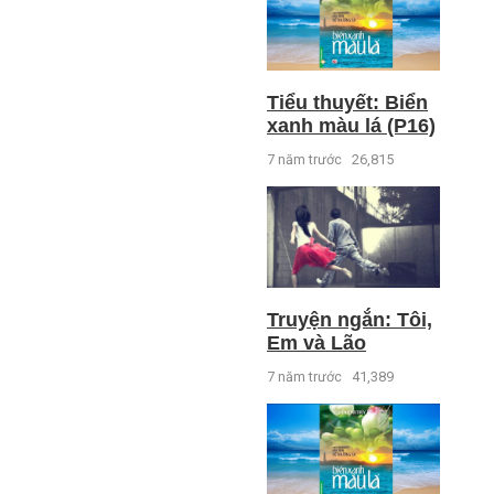
Tiểu thuyết: Biển
xanh màu lá (P16)
7 năm trước
26,815
Truyện ngắn: Tôi,
Em và Lão
7 năm trước
41,389