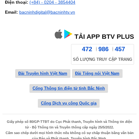
Điện thoại:
(+84) - 0204 - 3854404
Email:
bacninhdigital@bacninhtv.vn
TẢI APP BTV PLUS
472
986
457
SỐ LƯỢNG TRUY CẬP TRANG
Đài Truyền hình Việt Nam
Đài Tiếng nói Việt Nam
Cổng Thông tin điện tử tỉnh Bắc Ninh
Cổng Dịch vụ công Quốc gia
Giấy phép số 80/GP-TTĐT do Cục Phát thanh, Truyền hình và Thông tin điện
tử - Bộ Thông tin và Truyền thông cấp ngày 25/5/2022.
Cấm sao chép dưới mọi hình thức nếu không có sự chấp thuận bằng văn bản
của Báo và Phát thanh, Truyền hình Bắc Ninh.