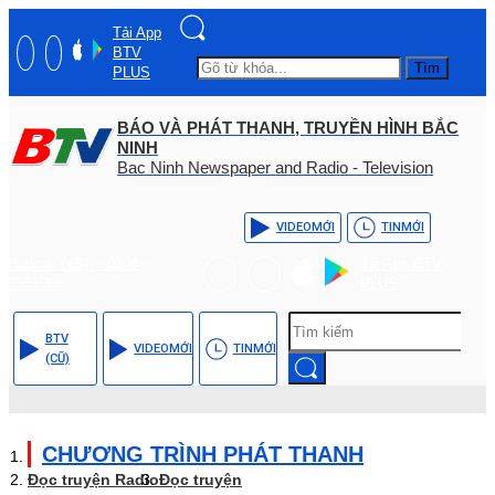
Tải App
BTV
Tìm
PLUS
BÁO VÀ PHÁT THANH, TRUYỀN HÌNH BẮC
NINH
Bac Ninh Newspaper and Radio - Television
VIDEO
MỚI
TIN
MỚI
Hotline: (+84) - 0204 -
Tải App BTV
3555568
PLUS
BTV
VIDEO
MỚI
TIN
MỚI
(CŨ)
CHƯƠNG TRÌNH PHÁT THANH
Đọc truyện Radio
Đọc truyện