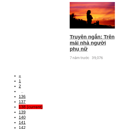
Truyện ngắn: Trên
mái nhà người
phụ nữ
7 năm trước
39,076
«
1
2
..
136
137
138
(current)
139
140
141
142