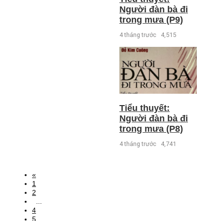
Người đàn bà đi
trong mưa (P9)
4 tháng trước
4,515
Tiểu thuyết:
Người đàn bà đi
trong mưa (P8)
4 tháng trước
4,741
«
1
2
...
4
5