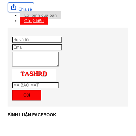
Chia sẻ
Lời bình của bạn
Gửi ý kiến
Gửi
BÌNH LUẬN FACEBOOK