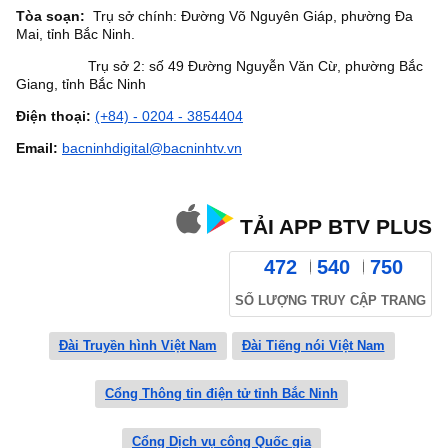
Tòa soạn:
Trụ sở chính: Đường Võ Nguyên Giáp, phường Đa
Mai, tỉnh Bắc Ninh.
Trụ sở 2: số 49 Đường Nguyễn Văn Cừ, phường Bắc
Giang, tỉnh Bắc Ninh
Điện thoại:
(+84) - 0204 - 3854404
Email:
bacninhdigital@bacninhtv.vn
TẢI APP BTV PLUS
472
540
750
SỐ LƯỢNG TRUY CẬP TRANG
Đài Truyền hình Việt Nam
Đài Tiếng nói Việt Nam
Cổng Thông tin điện tử tỉnh Bắc Ninh
Cổng Dịch vụ công Quốc gia