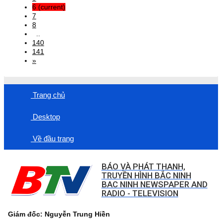
6
(current)
7
8
..
140
141
»
Trang chủ
Desktop
Về đầu trang
BÁO VÀ PHÁT THANH,
TRUYỀN HÌNH BẮC NINH
BAC NINH NEWSPAPER AND
RADIO - TELEVISION
Giám đốc: Nguyễn Trung Hiền