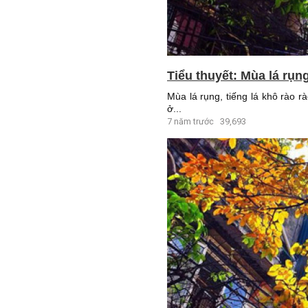
Tiểu thuyết: Mùa lá rụn
Mùa lá rụng, tiếng lá khô rào r
ở...
7 năm trước
39,693