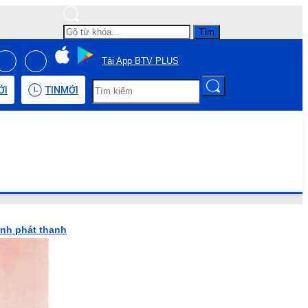
Tìm
Tải App BTV PLUS
ỚI
TIN
MỚI
ình phát thanh