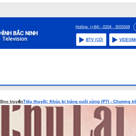
Hotline: (+84) - 0204 - 3555568
HÌNH BẮC NINH
 Television
BTV (CŨ)
VIDEO
M
o
Đọc truyện
Tiểu thuyết: Khúc bi tráng cuối cùng (P7) - Chương tr