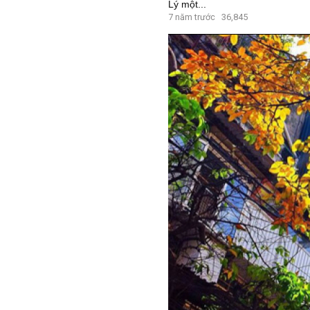
Lý một...
7 năm trước
36,845