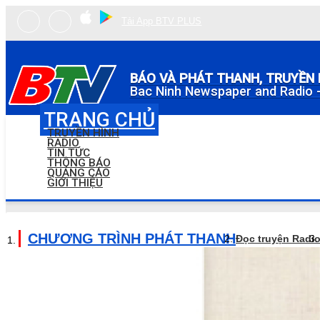
Tải App BTV PLUS
BÁO VÀ PHÁT THANH, TRUYỀN 
Bac Ninh Newspaper and Radio -
TRANG CHỦ
TRUYỀN HÌNH
RADIO
TIN TỨC
THÔNG BÁO
QUẢNG CÁO
GIỚI THIỆU
CHƯƠNG TRÌNH PHÁT THANH
Đọc truyện Radi