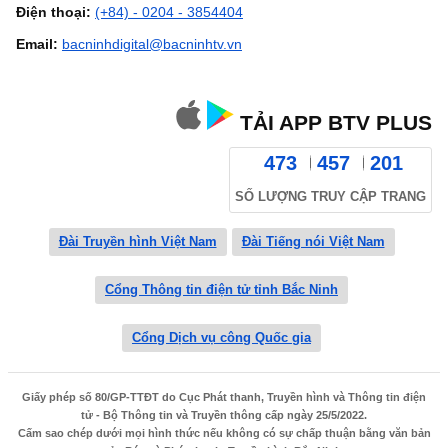
Điện thoại:
(+84) - 0204 - 3854404
Email:
bacninhdigital@bacninhtv.vn
TẢI APP BTV PLUS
473
457
201
SỐ LƯỢNG TRUY CẬP TRANG
Đài Truyền hình Việt Nam
Đài Tiếng nói Việt Nam
Cổng Thông tin điện tử tỉnh Bắc Ninh
Cổng Dịch vụ công Quốc gia
Giấy phép số 80/GP-TTĐT do Cục Phát thanh, Truyền hình và Thông tin điện
tử - Bộ Thông tin và Truyền thông cấp ngày 25/5/2022.
Cấm sao chép dưới mọi hình thức nếu không có sự chấp thuận bằng văn bản