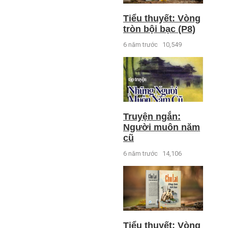
Tiểu thuyết: Vòng
tròn bội bạc (P8)
6 năm trước
10,549
Truyện ngắn:
Người muôn năm
cũ
6 năm trước
14,106
Tiểu thuyết: Vòng