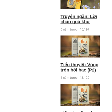
Truyện ngắn: Lời
chào quá khứ
6 năm trước
15,197
Tiểu thuyết: Vòng
tròn bội bạc (P2)
6 năm trước
13,129