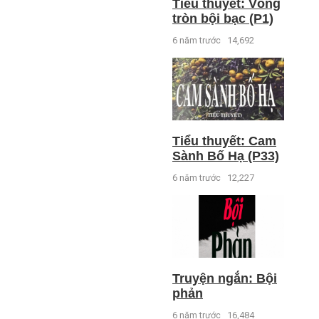
Tiểu thuyết: Vòng
tròn bội bạc (P1)
6 năm trước
14,692
Tiểu thuyết: Cam
Sành Bố Hạ (P33)
6 năm trước
12,227
Truyện ngắn: Bội
phản
6 năm trước
16,484