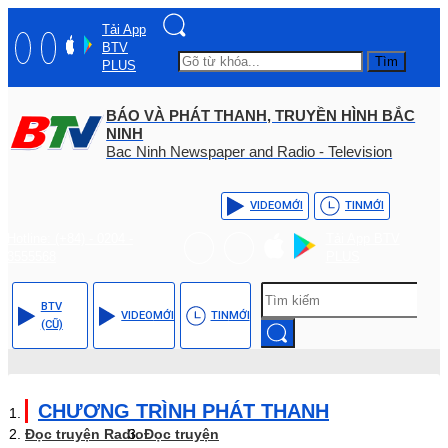
Tải App
BTV
Tìm
PLUS
BÁO VÀ PHÁT THANH, TRUYỀN HÌNH BẮC
NINH
Bac Ninh Newspaper and Radio - Television
VIDEO
MỚI
TIN
MỚI
Hotline: (+84) - 0204 -
Tải App BTV
3555568
PLUS
BTV
VIDEO
MỚI
TIN
MỚI
(CŨ)
CHƯƠNG TRÌNH PHÁT THANH
Đọc truyện Radio
Đọc truyện