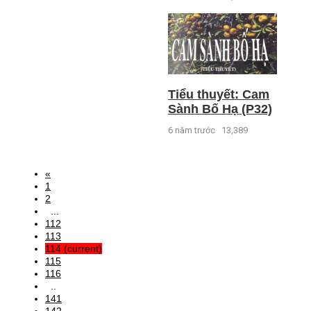
Tiểu thuyết: Cam
Sành Bố Hạ (P32)
6 năm trước
13,389
«
1
2
...
112
113
114
(current)
115
116
..
141