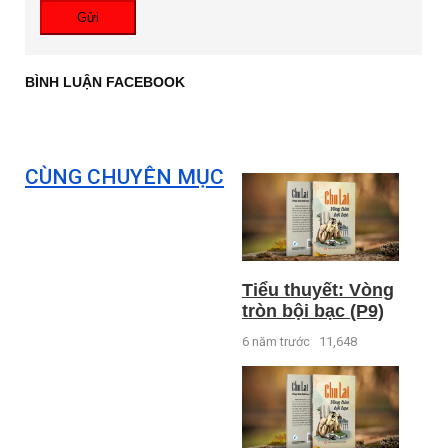
Gửi
BÌNH LUẬN FACEBOOK
CÙNG CHUYÊN MỤC
Tiểu thuyết: Vòng
tròn bội bạc (P9)
6 năm trước
11,648