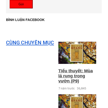
Gửi
BÌNH LUẬN FACEBOOK
CÙNG CHUYÊN MỤC
Tiểu thuyết: Mùa
lá rụng trong
vườn (P9)
7 năm trước
36,845