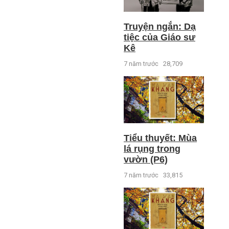
Truyện ngắn: Dạ
tiệc của Giáo sư
Kê
7 năm trước
28,709
Tiểu thuyết: Mùa
lá rụng trong
vườn (P6)
7 năm trước
33,815