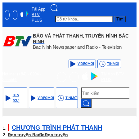
Tải App
BTV
Tìm
PLUS
BÁO VÀ PHÁT THANH, TRUYỀN HÌNH BẮC
NINH
Bac Ninh Newspaper and Radio - Television
VIDEO
MỚI
TIN
MỚI
Hotline: (+84) - 0204 -
Tải App BTV
3555568
PLUS
BTV
VIDEO
MỚI
TIN
MỚI
(CŨ)
CHƯƠNG TRÌNH PHÁT THANH
Đọc truyện Radio
Đọc truyện