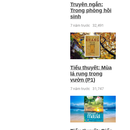
Truyện ngắn:
Trong phòng hồi
sinh
7 năm trước
32,491
Tiểu thuyết: Mùa
lá rụng trong
vườn (P1)
7 năm trước
31,747