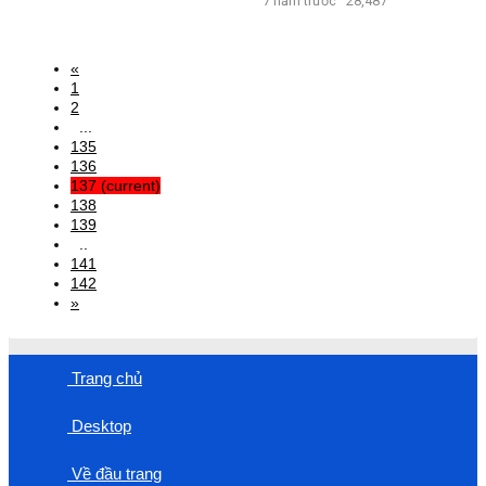
7 năm trước
28,487
«
1
2
...
135
136
137
(current)
138
139
..
141
142
»
Trang chủ
Desktop
Về đầu trang