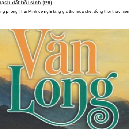
ạch đất hồi sinh (P6)
 phòng Thái Minh đề nghị tăng giá thu mua chè, đồng thời thực hiệ