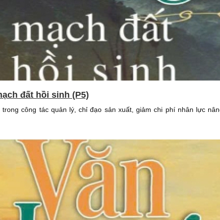
ạch đất hồi sinh (P5)
trong công tác quản lý, chỉ đạo sản xuất, giảm chi phí nhân lực nâ