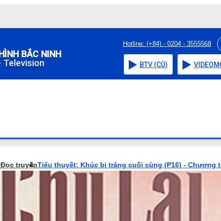
Hotline: (+84) - 0204 - 3555568
HÌNH BẮC NINH
 Television
BTV (CŨ)
VIDEO
M
o
Đọc truyện
Tiểu thuyết: Khúc bi tráng cuối cùng (P16) - Chương t