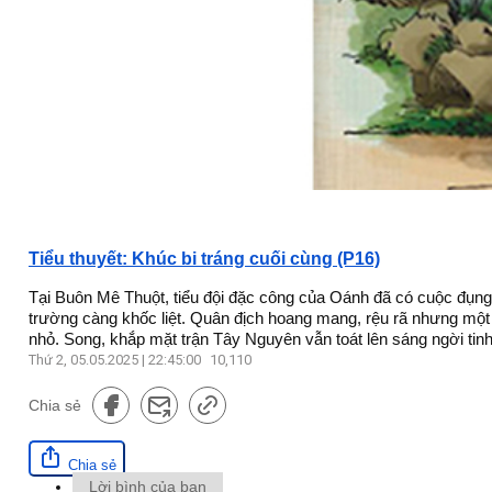
Tiểu thuyết: Khúc bi tráng cuối cùng (P16)
Tại Buôn Mê Thuột, tiểu đội đặc công của Oánh đã có cuộc đụng 
trường càng khốc liệt. Quân địch hoang mang, rệu rã nhưng một 
nhỏ. Song, khắp mặt trận Tây Nguyên vẫn toát lên sáng ngời tin
Thứ 2, 05.05.2025 | 22:45:00
10,110
Chia sẻ
Chia sẻ
Lời bình của bạn