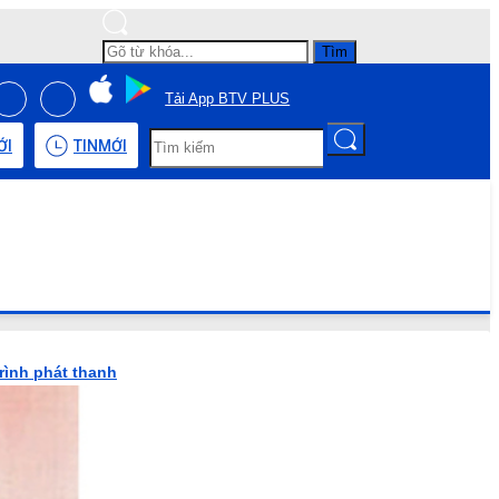
Tìm
Tải App BTV PLUS
ỚI
TIN
MỚI
rình phát thanh