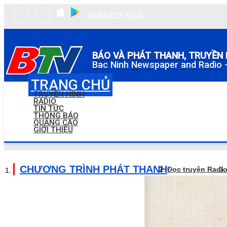
Tải App BTV PLUS
BÁO VÀ PHÁT THANH, TRUYỀN 
Bac Ninh Newspaper and Radio -
TRANG CHỦ
TRUYỀN HÌNH
RADIO
TIN TỨC
THÔNG BÁO
QUẢNG CÁO
GIỚI THIỆU
CHƯƠNG TRÌNH PHÁT THANH
Đọc truyện Radi