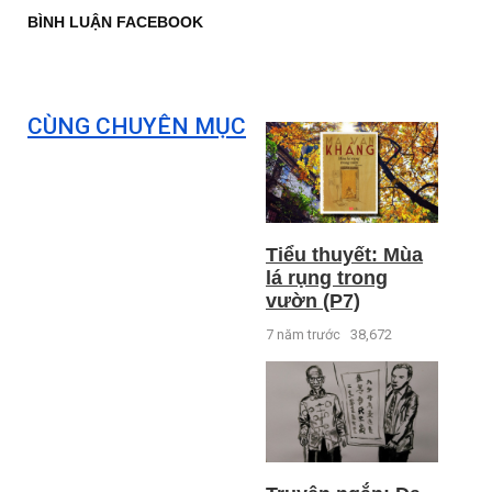
BÌNH LUẬN FACEBOOK
CÙNG CHUYÊN MỤC
Tiểu thuyết: Mùa
lá rụng trong
vườn (P7)
7 năm trước
38,672