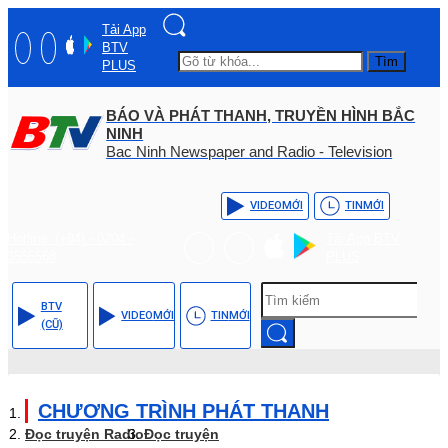
Tải App
BTV
Tìm
PLUS
BÁO VÀ PHÁT THANH, TRUYỀN HÌNH BẮC
NINH
Bac Ninh Newspaper and Radio - Television
VIDEO
MỚI
TIN
MỚI
Hotline: (+84) - 0204 -
Tải App BTV
3555568
PLUS
BTV
VIDEO
MỚI
TIN
MỚI
(CŨ)
CHƯƠNG TRÌNH PHÁT THANH
Đọc truyện Radio
Đọc truyện