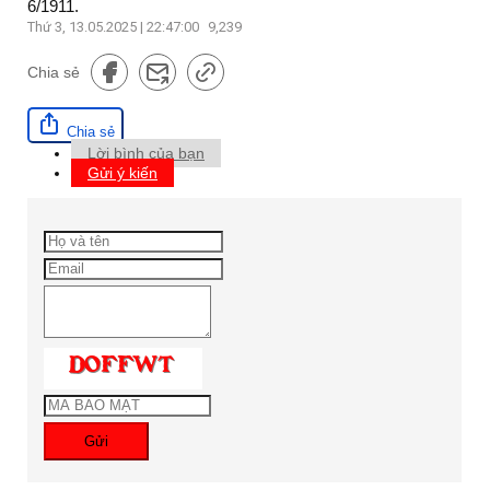
6/1911.
Thứ 3, 13.05.2025 | 22:47:00
9,239
Chia sẻ
Chia sẻ
Lời bình của bạn
Gửi ý kiến
Gửi