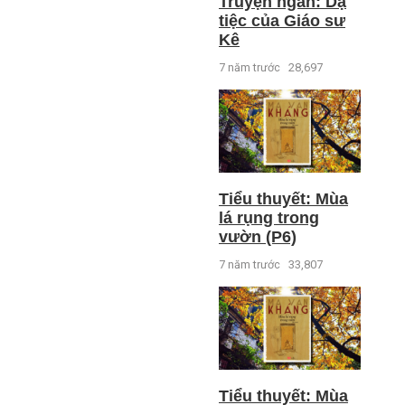
Truyện ngắn: Dạ
tiệc của Giáo sư
Kê
7 năm trước
28,697
Tiểu thuyết: Mùa
lá rụng trong
vườn (P6)
7 năm trước
33,807
Tiểu thuyết: Mùa