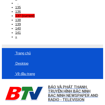
..
135
136
137
(current)
138
139
140
141
»
Trang chủ
Desktop
Về đầu trang
BÁO VÀ PHÁT THANH,
TRUYỀN HÌNH BẮC NINH
BAC NINH NEWSPAPER AND
RADIO - TELEVISION