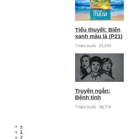
Tiểu thuyết: Biển
xanh màu lá (P21)
7 năm trước
23,339
Truyện ngắn:
Bệnh tỉnh
7 năm trước
38,774
«
1
2