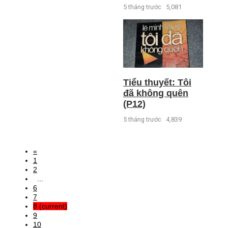
5 tháng trước
5,081
Tiểu thuyết: Tôi
đã không quên
(P12)
5 tháng trước
4,839
«
1
2
...
6
7
8
(current)
9
10