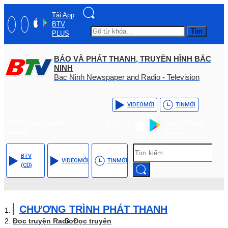
Tải App
BTV
Tìm
PLUS
BÁO VÀ PHÁT THANH, TRUYỀN HÌNH BẮC
NINH
Bac Ninh Newspaper and Radio - Television
VIDEO
MỚI
TIN
MỚI
Hotline: (+84) - 0204 -
Tải App BTV
3555568
PLUS
BTV
VIDEO
MỚI
TIN
MỚI
(CŨ)
CHƯƠNG TRÌNH PHÁT THANH
Đọc truyện Radio
Đọc truyện