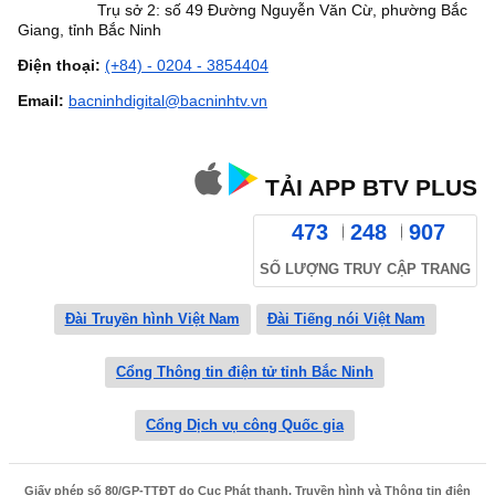
Trụ sở 2: số 49 Đường Nguyễn Văn Cừ, phường Bắc
Giang, tỉnh Bắc Ninh
Điện thoại:
(+84) - 0204 - 3854404
Email:
bacninhdigital@bacninhtv.vn
TẢI APP BTV PLUS
473
248
907
SỐ LƯỢNG TRUY CẬP TRANG
Đài Truyền hình Việt Nam
Đài Tiếng nói Việt Nam
Cổng Thông tin điện tử tỉnh Bắc Ninh
Cổng Dịch vụ công Quốc gia
Giấy phép số 80/GP-TTĐT do Cục Phát thanh, Truyền hình và Thông tin điện