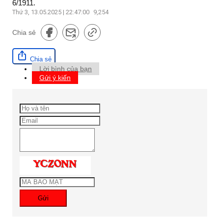
6/1911.
Thứ 3, 13.05.2025 | 22:47:00
9,254
Chia sẻ
Chia sẻ
Lời bình của bạn
Gửi ý kiến
Gửi