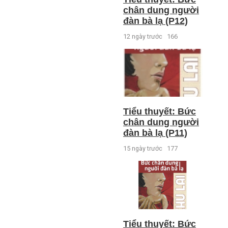
chân dung người
đàn bà lạ (P12)
12 ngày trước
166
Tiểu thuyết: Bức
chân dung người
đàn bà lạ (P11)
15 ngày trước
177
Tiểu thuyết: Bức