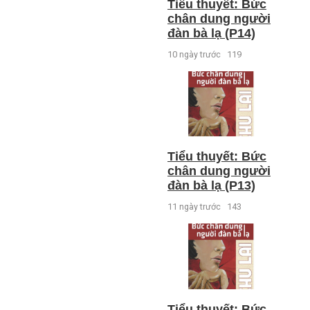
Tiểu thuyết: Bức
chân dung người
đàn bà lạ (P14)
10 ngày trước
119
Tiểu thuyết: Bức
chân dung người
đàn bà lạ (P13)
11 ngày trước
143
Tiểu thuyết: Bức