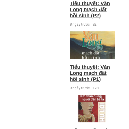
Tiểu thuyết: Văn
Long mạch đất
hồi sinh (P2)
8 ngày trước
92
Tiểu thuyết: Văn
Long mạch đất
hồi sinh (P1)
9 ngày trước
178