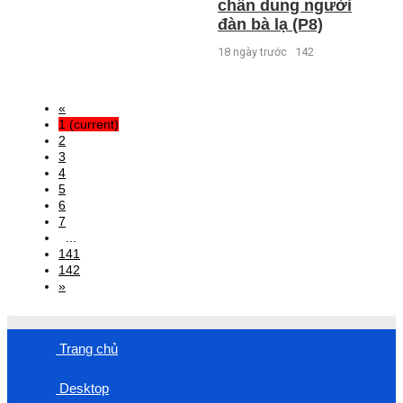
chân dung người
đàn bà lạ (P8)
18 ngày trước
142
«
1
(current)
2
3
4
5
6
7
...
141
142
»
Trang chủ
Desktop