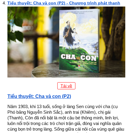
Tiểu thuyết: Cha và con (P2) - Chương trình phát thanh
Tải về
Tiểu thuyết: Cha và con (P2)
Năm 1903, khi 13 tuổi, sống ở làng Sen cùng với cha (cụ
Phó bảng Nguyễn Sinh Sắc), anh trai (Khiêm), chị gái
(Thanh), Côn đã nổi bật là một cậu bé thông minh, linh lợi,
luôn nổi trội trong các trò chơi trận giả, đóng vai nghĩa quân
cùng bọn trẻ trong làng. Sống giữa cái nôi của vùng quê giàu