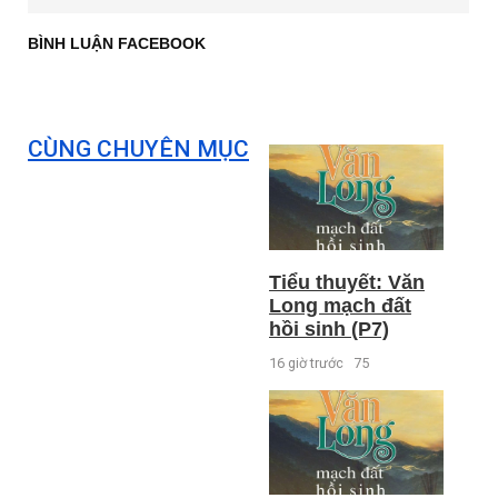
BÌNH LUẬN FACEBOOK
CÙNG CHUYÊN MỤC
Tiểu thuyết: Văn
Long mạch đất
hồi sinh (P7)
16 giờ trước
75