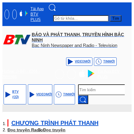
Tải App
BTV
Tìm
PLUS
BÁO VÀ PHÁT THANH, TRUYỀN HÌNH BẮC
NINH
Bac Ninh Newspaper and Radio - Television
VIDEO
MỚI
TIN
MỚI
Hotline: (+84) - 0204 -
Tải App BTV
3555568
PLUS
BTV
VIDEO
MỚI
TIN
MỚI
(CŨ)
CHƯƠNG TRÌNH PHÁT THANH
Đọc truyện Radio
Đọc truyện