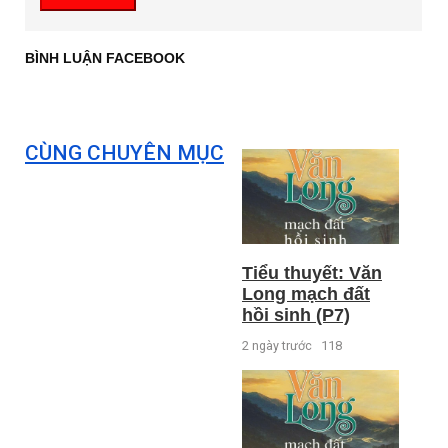
BÌNH LUẬN FACEBOOK
CÙNG CHUYÊN MỤC
Tiểu thuyết: Văn
Long mạch đất
hồi sinh (P7)
2 ngày trước
118