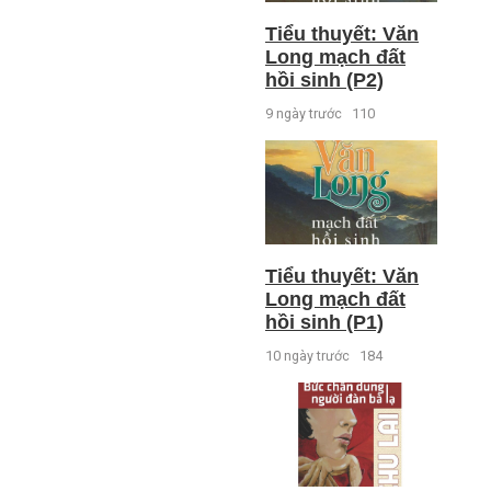
Tiểu thuyết: Văn
Long mạch đất
hồi sinh (P2)
9 ngày trước
110
Tiểu thuyết: Văn
Long mạch đất
hồi sinh (P1)
10 ngày trước
184