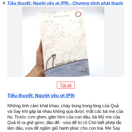
Tiểu thuyết: Người yêu ơi (P9) - Chương trình phát thanh
Tải về
Tiểu thuyết: Người yêu ơi (P9)
Những tình cảm khát khao, cháy bùng trong lòng của Quả
và Say khi gặp lại nhau không qua được mắt các bà mẹ của
họ. Trước cơn ghen, giận hờn của con dâu, bà Mỷ mẹ của
Quả tỏ ra ghê gớm, đáo để - vừa để trị cô Chò biết phép tắc
làm dâu, vừa để ngầm giữ hạnh phúc cho con trai. Mẹ Say