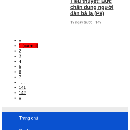
Tiểu thuyết: Bức
chân dung người
đàn bà lạ (P8)
19 ngày trước
149
«
1
(current)
2
3
4
5
6
7
...
141
142
»
Trang chủ