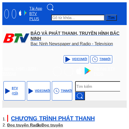
Tải App
BTV
Tìm
PLUS
BÁO VÀ PHÁT THANH, TRUYỀN HÌNH BẮC
NINH
Bac Ninh Newspaper and Radio - Television
VIDEO
MỚI
TIN
MỚI
Hotline: (+84) - 0204 -
Tải App BTV
3555568
PLUS
BTV
VIDEO
MỚI
TIN
MỚI
(CŨ)
CHƯƠNG TRÌNH PHÁT THANH
Đọc truyện Radio
Đọc truyện