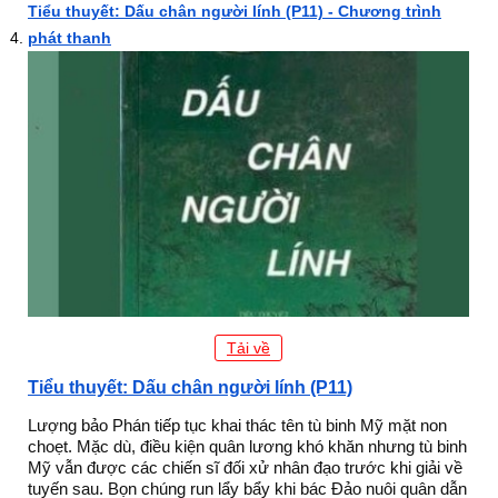
Tiểu thuyết: Dấu chân người lính (P11) - Chương trình
phát thanh
Tải về
Tiểu thuyết: Dấu chân người lính (P11)
Lượng bảo Phán tiếp tục khai thác tên tù binh Mỹ mặt non
choẹt. Mặc dù, điều kiện quân lương khó khăn nhưng tù binh
Mỹ vẫn được các chiến sĩ đối xử nhân đạo trước khi giải về
tuyến sau. Bọn chúng run lẩy bẩy khi bác Đảo nuôi quân dẫn