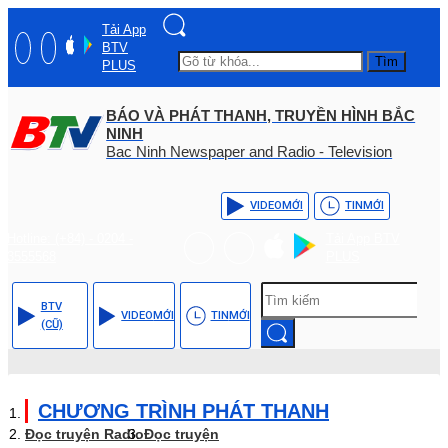
Tải App
BTV
Tìm
PLUS
BÁO VÀ PHÁT THANH, TRUYỀN HÌNH BẮC
NINH
Bac Ninh Newspaper and Radio - Television
VIDEO
MỚI
TIN
MỚI
Hotline: (+84) - 0204 -
Tải App BTV
3555568
PLUS
BTV
VIDEO
MỚI
TIN
MỚI
(CŨ)
CHƯƠNG TRÌNH PHÁT THANH
Đọc truyện Radio
Đọc truyện