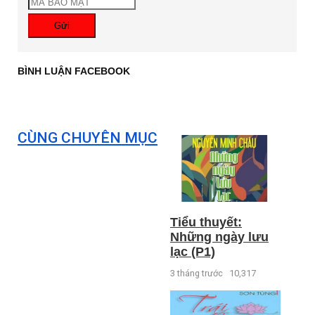
Gửi
BÌNH LUẬN FACEBOOK
CÙNG CHUYÊN MỤC
Tiểu thuyết:
Những ngày lưu
lạc (P1)
3 tháng trước
10,317