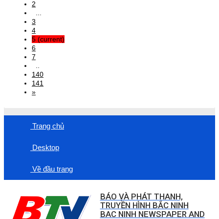
2
...
3
4
5
(current)
6
7
..
140
141
»
Trang chủ
Desktop
Về đầu trang
BÁO VÀ PHÁT THANH,
TRUYỀN HÌNH BẮC NINH
BAC NINH NEWSPAPER AND