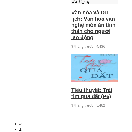
Văn hóa và Du
lịch: Văn hóa văn
nghệ món ăn tinh
thần cho người
lao động
3 tháng trước
4,436
Tiểu thuyết: Trái
tim quả đất (P6)
3 tháng trước
5,482
«
1