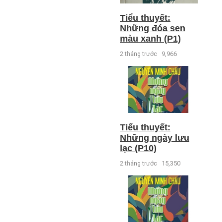
Tiểu thuyết:
Những đóa sen
màu xanh (P1)
2 tháng trước
9,966
Tiểu thuyết:
Những ngày lưu
lạc (P10)
2 tháng trước
15,350