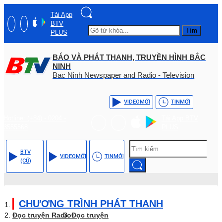
Tải App
BTV
Tìm
PLUS
BÁO VÀ PHÁT THANH, TRUYỀN HÌNH BẮC
NINH
Bac Ninh Newspaper and Radio - Television
VIDEO
MỚI
TIN
MỚI
Hotline: (+84) - 0204 -
Tải App BTV
3555568
PLUS
BTV
VIDEO
MỚI
TIN
MỚI
(CŨ)
CHƯƠNG TRÌNH PHÁT THANH
Đọc truyện Radio
Đọc truyện