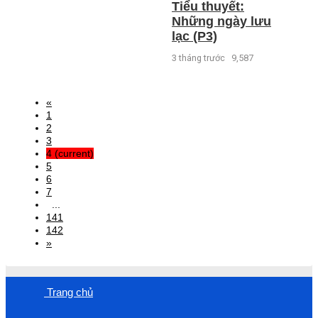
Tiểu thuyết:
Những ngày lưu
lạc (P3)
3 tháng trước
9,587
«
1
2
3
4
(current)
5
6
7
...
141
142
»
Trang chủ