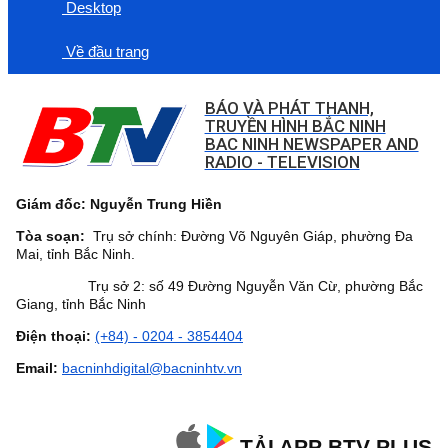
Desktop
Về đầu trang
BÁO VÀ PHÁT THANH,
TRUYỀN HÌNH BẮC NINH
BAC NINH NEWSPAPER AND
RADIO - TELEVISION
Giám đốc: Nguyễn Trung Hiền
Tòa soạn:
Trụ sở chính: Đường Võ Nguyên Giáp, phường Đa
Mai, tỉnh Bắc Ninh.
Trụ sở 2: số 49 Đường Nguyễn Văn Cừ, phường Bắc
Giang, tỉnh Bắc Ninh
Điện thoại:
(+84) - 0204 - 3854404
Email:
bacninhdigital@bacninhtv.vn
TẢI APP BTV PLUS